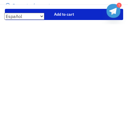
Preguntas frecuentes
1
Seguimiento de envíos
Add to cart
Formas de pago
Cambios y devoluciones
Sobre nosotros
Envío
Tallas
Blog
contacto
Copyright 2023 Camisetasbaratasnba . Todos los derechos
reservados.