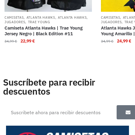
,
,
,
,
CAMISETAS
ATLANTA HAWKS
ATLANTA HAWKS
CAMISETAS
ATLAN
,
,
JUGADORES
TRAE YOUNG
JUGADORES
TRAE
Camiseta Atlanta Hawks | Trae Young
Atlanta Hawks J
Jersey Negro | Black Edition #11
Young Amarillo |
22,99
€
24,99
€
34,99
€
34,99
€
Suscríbete para recibir
descuentos