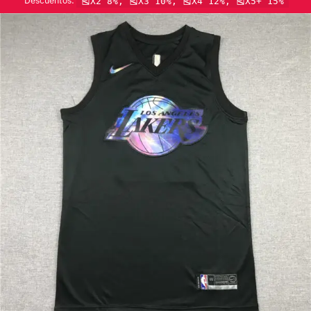
Descuentos:
🎽X2 8%, 🎽X3 10%, 🎽X4 12%, 🎽X5+ 15%