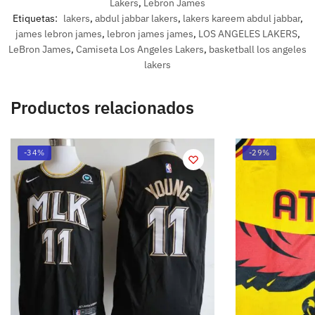
Lakers
,
Lebron James
Etiquetas:
lakers
,
abdul jabbar lakers
,
lakers kareem abdul jabbar
,
james lebron james
,
lebron james james
,
LOS ANGELES LAKERS
,
LeBron James
,
Camiseta Los Angeles Lakers
,
basketball los angeles
lakers
Productos relacionados
-34%
-29%