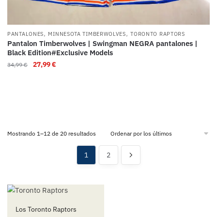
,
,
PANTALONES
MINNESOTA TIMBERWOLVES
TORONTO RAPTORS
Pantalon Timberwolves | Swingman NEGRA pantalones |
Black Edition#Exclusive Models
27,99
€
34,99
€
Mostrando 1–12 de 20 resultados
1
2
Los Toronto Raptors