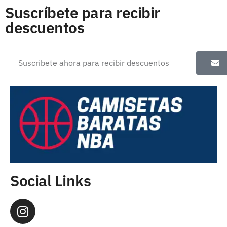
Suscríbete para recibir
descuentos
Social Links