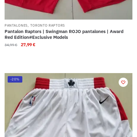
,
PANTALONES
TORONTO RAPTORS
Pantalon Raptors | Swingman ROJO pantalones | Award
Red Edition#Exclusive Models
27,99
€
34,99
€
-20%