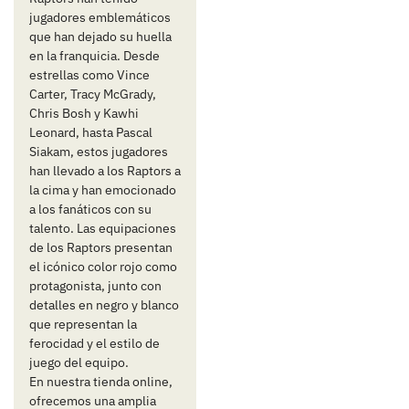
jugadores emblemáticos
que han dejado su huella
en la franquicia. Desde
estrellas como Vince
Carter, Tracy McGrady,
Chris Bosh y Kawhi
Leonard, hasta Pascal
Siakam, estos jugadores
han llevado a los Raptors a
la cima y han emocionado
a los fanáticos con su
talento. Las equipaciones
de los Raptors presentan
el icónico color rojo como
protagonista, junto con
detalles en negro y blanco
que representan la
ferocidad y el estilo de
juego del equipo.
En nuestra tienda online,
ofrecemos una amplia