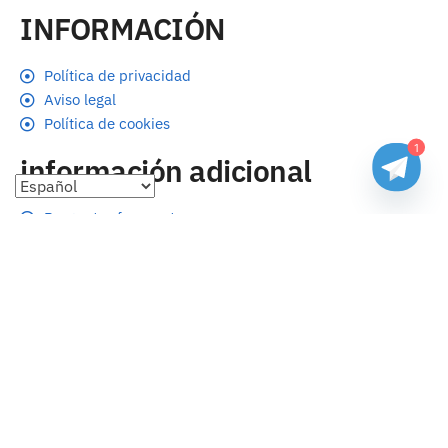
INFORMACIÓN
Política de privacidad
Aviso legal
Política de cookies
1
información adicional
Preguntas frecuentes
Seguimiento de envíos
Formas de pago
Cambios y devoluciones
Sobre nosotros
Envío
Tallas
Blog
contacto