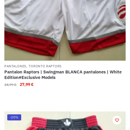
,
PANTALONES
TORONTO RAPTORS
Pantalon Raptors | Swingman BLANCA pantalones | White
Edition#Exclusive Models
27,99
€
34,99
€
-20%