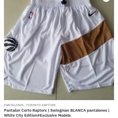
,
PANTALONES
TORONTO RAPTORS
Pantalon Corto Raptors | Swingman BLANCA pantalones |
White City Edition#Exclusive Models