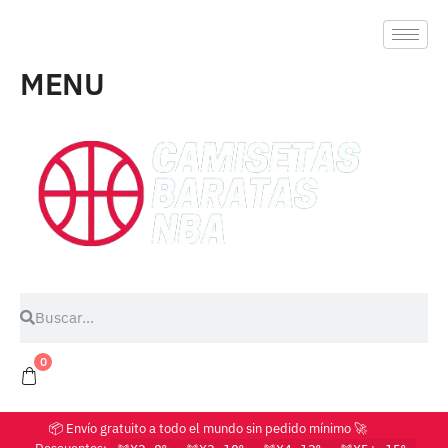
MENU
0
📦 Envío gratuito a todo el mundo sin pedido mínimo 🚀