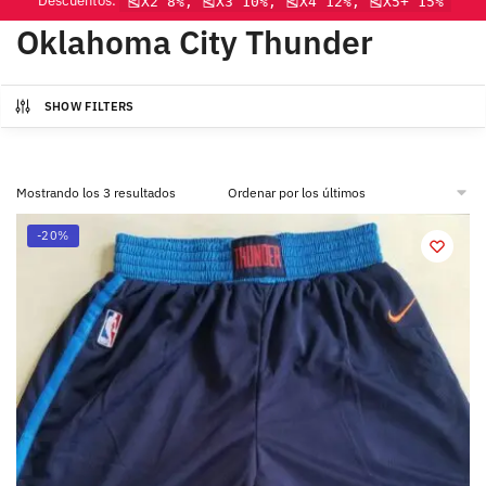
Descuentos:
🎽X2 8%, 🎽X3 10%, 🎽X4 12%, 🎽X5+ 15%
Oklahoma City Thunder
SHOW FILTERS
Mostrando los 3 resultados
-20%