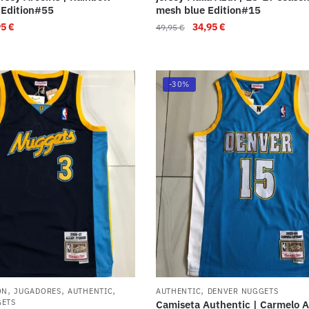
Edition#55
mesh blue Edition#15
95
€
34,95
€
49,95
€
-30%
,
,
,
,
ON
JUGADORES
AUTHENTIC
AUTHENTIC
DENVER NUGGETS
GETS
Camiseta Authentic | Carmelo 