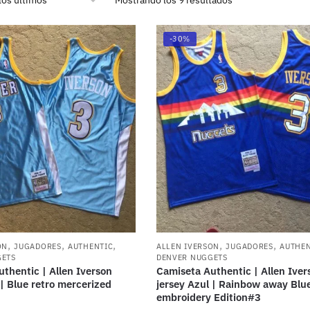
-30%
,
,
,
,
,
ON
JUGADORES
AUTHENTIC
ALLEN IVERSON
JUGADORES
AUTHEN
GETS
DENVER NUGGETS
thentic | Allen Iverson
Camiseta Authentic | Allen Iver
 | Blue retro mercerized
jersey Azul | Rainbow away Blu
embroidery Edition#3