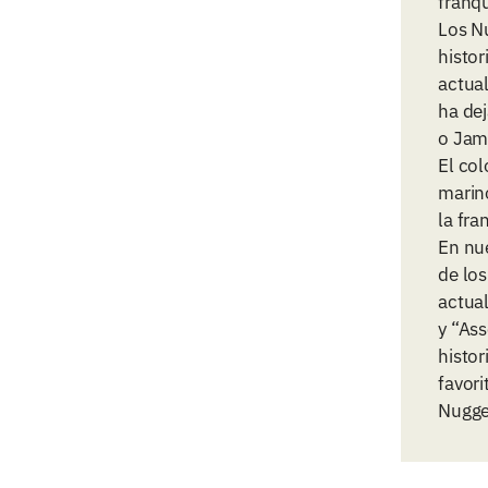
franqu
Los N
histo
actual
ha de
o Jam
El col
marino
la fra
En nu
de lo
actual
y “Ass
histor
favori
Nugge