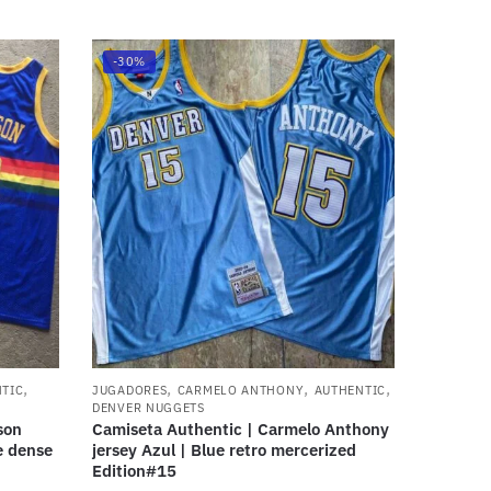
-30%
,
,
,
,
TIC
JUGADORES
CARMELO ANTHONY
AUTHENTIC
DENVER NUGGETS
son
Camiseta Authentic | Carmelo Anthony
e dense
jersey Azul | Blue retro mercerized
Edition#15