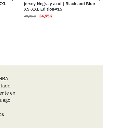
-XXL
jersey Negra y azul | Black and Blue
XS-XXL Edition#15
34,95
€
49,95
€
 NBA
ntado
ente en
juego
os