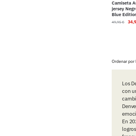
Camiseta Au
jersey Negr
Blue Editi
34,
49,95
€
Los D
con un
cambi
Denver
emocio
En 20
logros