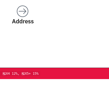
Address
, 🎽X4 12%, 🎽X5+ 15%