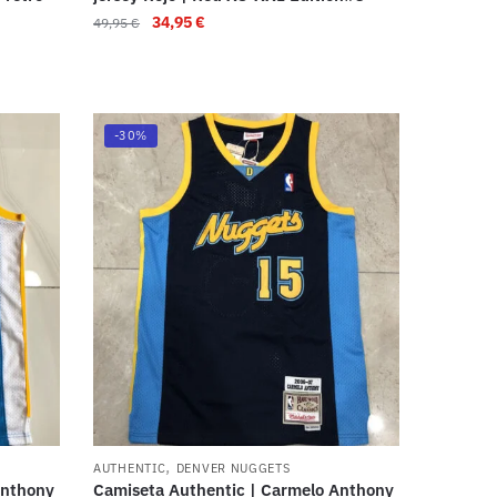
34,95
€
49,95
€
-30%
,
AUTHENTIC
DENVER NUGGETS
Anthony
Camiseta Authentic | Carmelo Anthony