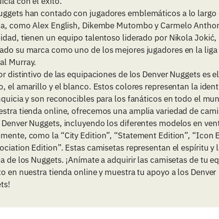
icia con el éxito.
uggets han contado con jugadores emblemáticos a lo largo 
ria, como Alex English, Dikembe Mutombo y Carmelo Anthon
idad, tienen un equipo talentoso liderado por Nikola Jokić,
jado su marca como uno de los mejores jugadores en la liga
al Murray.
or distintivo de las equipaciones de los Denver Nuggets es el
, el amarillo y el blanco. Estos colores representan la iden
nquicia y son reconocibles para los fanáticos en todo el mu
estra tienda online, ofrecemos una amplia variedad de cami
s Denver Nuggets, incluyendo los diferentes modelos en ven
mente, como la “City Edition”, “Statement Edition”, “Icon 
ociation Edition”. Estas camisetas representan el espíritu y 
ia de los Nuggets. ¡Anímate a adquirir las camisetas de tu e
to en nuestra tienda online y muestra tu apoyo a los Denver
ts!