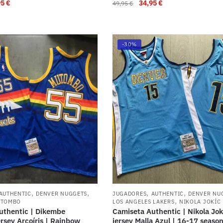
95
€
34,95
€
49,95
€
-30%
,
,
,
,
AUTHENTIC
DENVER NUGGETS
JUGADORES
AUTHENTIC
DENVER NU
,
UTOMBO
LOS ANGELES LAKERS
NIKOLA JOKÍC
uthentic | Dikembe
Camiseta Authentic | Nikola Jok
rsey Arcoíris | Rainbow
jersey Malla Azul | 16-17 season