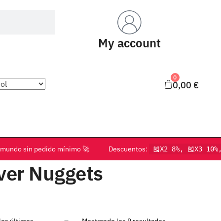
My account
0
0,00
€
o el mundo sin pedido mínimo 🚀 Descuentos:
🎽X2 8%, 🎽X3 10%
ver Nuggets
Mostrando los 9 resultados