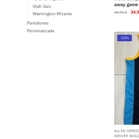
away game 
Utah Jazz
34,
49,95
€
Washington Wizards
Pantalones
Personalizada
-30%
ALLEN IVERS
DENVER NUG