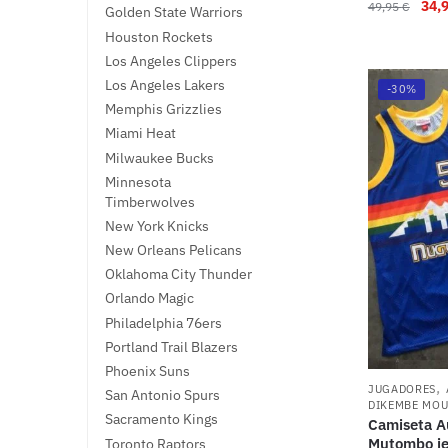
34,
49,95
€
Golden State Warriors
Houston Rockets
Los Angeles Clippers
Los Angeles Lakers
-30%
Memphis Grizzlies
Miami Heat
Milwaukee Bucks
Minnesota
Timberwolves
New York Knicks
New Orleans Pelicans
Oklahoma City Thunder
Orlando Magic
Philadelphia 76ers
Portland Trail Blazers
Phoenix Suns
,
JUGADORES
San Antonio Spurs
DIKEMBE MO
Sacramento Kings
Camiseta A
Mutombo je
Toronto Raptors