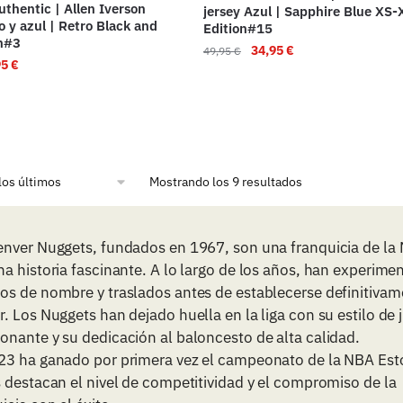
thentic | Allen Iverson
jersey Azul | Sapphire Blue XS
o y azul | Retro Black and
Edition#15
on#3
34,95
€
49,95
€
95
€
Mostrando los 9 resultados
enver Nuggets, fundados en 1967, son una franquicia de la
a historia fascinante. A lo largo de los años, han experime
os de nombre y traslados antes de establecerse definitivam
. Los Nuggets han dejado huella en la liga con su estilo de 
nante y su dedicación al baloncesto de alta calidad.
23 ha ganado por primera vez el campeonato de la NBA Est
 destacan el nivel de competitividad y el compromiso de la