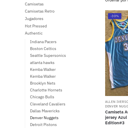
Camisetas
Camisetas Retro
-30%
Jugadores
Hot Pressed
Authentic
Indiana Pacers
Boston Celtics
Seattle Supersonics
atlanta hawks
Kemba Walker
Kemba Walker
Brooklyn Nets
Charlotte Hornets
Chicago Bulls
ALLEN IVERS
Cleveland Cavaliers
DENVER NUG
Dallas Mavericks
Camiseta Au
jersey Azul
Denver Nuggets
Edition#3
Detroit Pistons