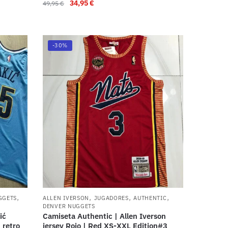
34,95
€
49,95
€
-30%
,
,
,
,
GGETS
ALLEN IVERSON
JUGADORES
AUTHENTIC
DENVER NUGGETS
ić
Camiseta Authentic | Allen Iverson
 retro
jersey Rojo | Red XS-XXL Edition#3