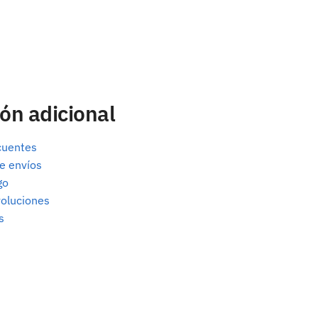
ón adicional
cuentes
e envíos
go
oluciones
s