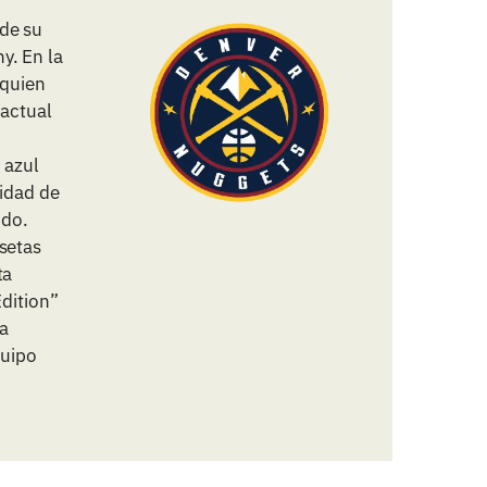
de su
y. En la
 quien
 actual
 azul
tidad de
ndo.
setas
ta
Edition”
la
quipo