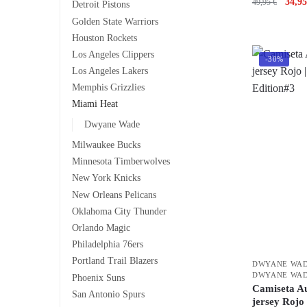
34,9
49,95
€
Detroit Pistons
Golden State Warriors
Houston Rockets
Los Angeles Clippers
-30%
Los Angeles Lakers
Memphis Grizzlies
Miami Heat
Dwyane Wade
Milwaukee Bucks
Minnesota Timberwolves
New York Knicks
New Orleans Pelicans
Oklahoma City Thunder
Orlando Magic
Philadelphia 76ers
Portland Trail Blazers
DWYANE WA
DWYANE WA
Phoenix Suns
Camiseta Au
San Antonio Spurs
jersey Rojo