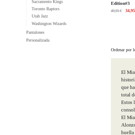
Sacramento Kings
Edition#3
Toronto Raptors
34,9
49,95
€
Utah Jazz
Washington Wizards
Pantalones
Personalizada
El Mia
histor
que ha
total 
Estos 
consol
El Mia
Alonz
huella