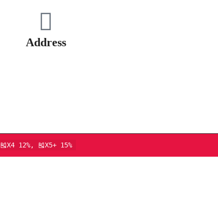
Address
🎽X4 12%, 🎽X5+ 15%