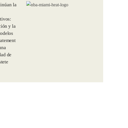
inúan la
tivos:
ión y la
modelos
tatement
una
dad de
stete