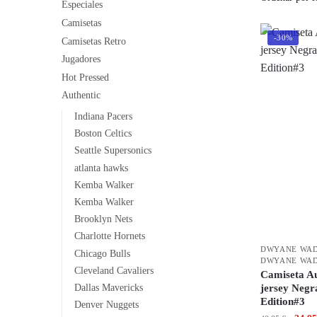
Especiales
Camisetas
-30%
Camisetas Retro
Jugadores
Hot Pressed
Authentic
Indiana Pacers
Boston Celtics
Seattle Supersonics
atlanta hawks
Kemba Walker
Kemba Walker
Brooklyn Nets
Charlotte Hornets
DWYANE WA
Chicago Bulls
DWYANE WA
Cleveland Cavaliers
Camiseta Au
Dallas Mavericks
jersey Negr
Edition#3
Denver Nuggets