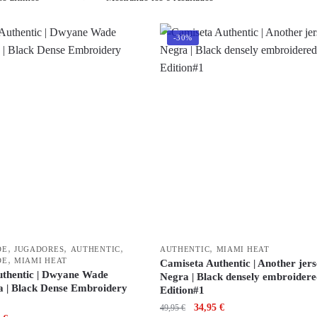
-30%
,
,
,
,
DE
JUGADORES
AUTHENTIC
AUTHENTIC
MIAMI HEAT
,
DE
MIAMI HEAT
Camiseta Authentic | Another jer
thentic | Dwyane Wade
Negra | Black densely embroidere
a | Black Dense Embroidery
Edition#1
34,95
€
49,95
€