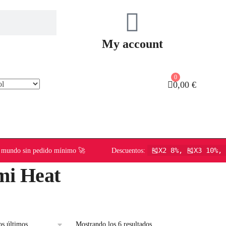
My account
0
0,00
€
🎽X2 8%, 🎽X3 10%, 
do el mundo sin pedido mínimo 🚀 Descuentos:
i Heat
Mostrando los 6 resultados