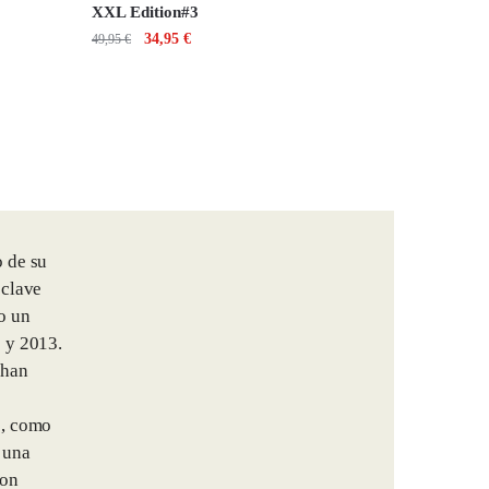
XXL Edition#3
34,95
€
49,95
€
o de su
 clave
o un
 y 2013.
 han
s, como
 una
con