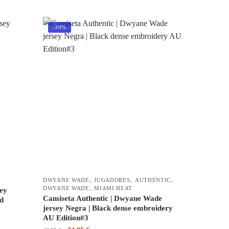
-30%
,
,
,
DWYANE WADE
JUGADORES
AUTHENTIC
,
DWYANE WADE
MIAMI HEAT
sey
Camiseta Authentic | Dwyane Wade
d
jersey Negra | Black dense embroidery
AU Edition#3