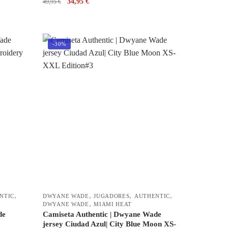
34,95
€
49,95
€
-30%
,
,
,
,
NTIC
DWYANE WADE
JUGADORES
AUTHENTIC
,
DWYANE WADE
MIAMI HEAT
de
Camiseta Authentic | Dwyane Wade
jersey Ciudad Azul| City Blue Moon XS-