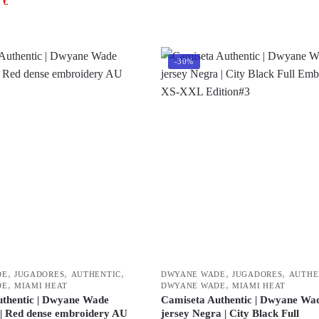
5
€
-30%
,
,
,
,
,
DE
JUGADORES
AUTHENTIC
DWYANE WADE
JUGADORES
AUTHE
,
,
DE
MIAMI HEAT
DWYANE WADE
MIAMI HEAT
thentic | Dwyane Wade
Camiseta Authentic | Dwyane Wa
 | Red dense embroidery AU
jersey Negra | City Black Full