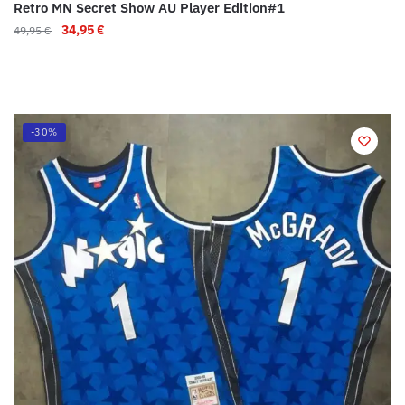
Retro MN Secret Show AU Player Edition#1
34,95
€
49,95
€
-30%