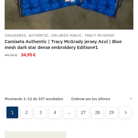
,
,
,
JUGADORES
AUTHENTIC
ORLANDO MAGIC
TRACY MCGRADY
Camiseta Authentic | Tracy McGrady jersey Azul | Blue
mesh dark star dense embroidery Edition#1
34,95
€
49,95
€
Mostrando 1–12 de 337 resultados
1
2
3
4
…
27
28
29