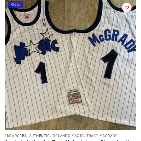
-30%
,
,
,
JUGADORES
AUTHENTIC
ORLANDO MAGIC
TRACY MCGRADY