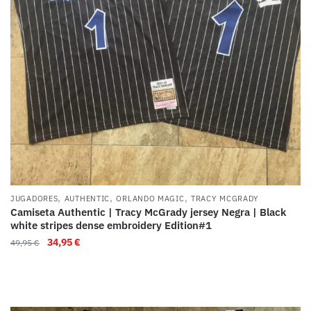
,
,
,
JUGADORES
AUTHENTIC
ORLANDO MAGIC
TRACY MCGRADY
Camiseta Authentic | Tracy McGrady jersey Negra | Black
white stripes dense embroidery Edition#1
34,95
€
49,95
€