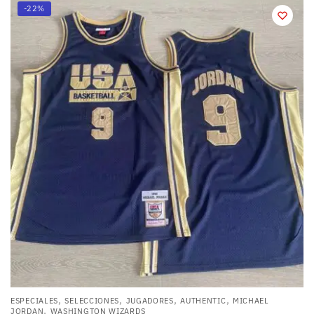
-22%
,
,
,
,
ESPECIALES
SELECCIONES
JUGADORES
AUTHENTIC
MICHAEL
,
JORDAN
WASHINGTON WIZARDS