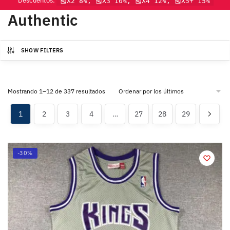
Descuentos:
🎽X2 8%, 🎽X3 10%, 🎽X4 12%, 🎽X5+ 15%
Authentic
SHOW FILTERS
Mostrando 1–12 de 337 resultados
1
2
3
4
…
27
28
29
-30%