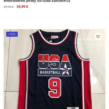
embroidered jersey All-Gold Edition#15
34,95
€
49,95
€
-22%