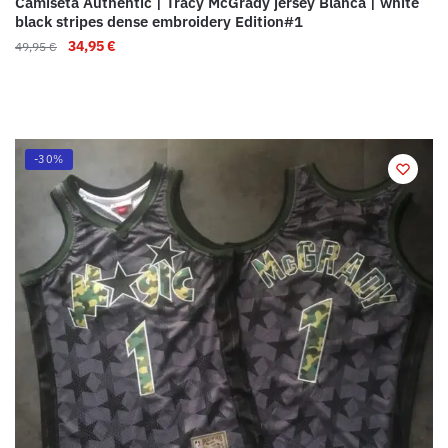
Camiseta Authentic | Tracy McGrady jersey Blanca | white
black stripes dense embroidery Edition#1
34,95
€
49,95
€
-30%