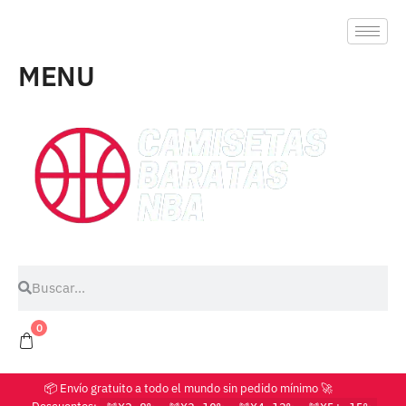
MENU
0
📦 Envío gratuito a todo el mundo sin pedido mínimo 🚀