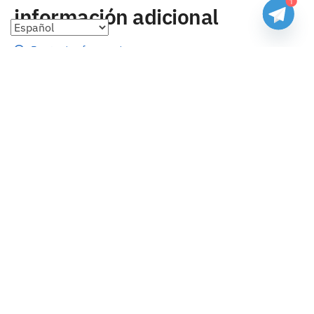
1
información adicional
Preguntas frecuentes
Seguimiento de envíos
Formas de pago
Cambios y devoluciones
Sobre nosotros
Envío
Tallas
Blog
contacto
Copyright 2023 Camisetasbaratasnba . Todos los derechos
reservados.