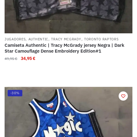
,
,
,
JUGADORES
AUTHENTIC
TRACY MCGRADY
TORONTO RAPTORS
Camiseta Authentic | Tracy McGrady jersey Negra | Dark
Star Camouflage Dense Embroidery Edition#1
34,95
€
49,95
€
-30%