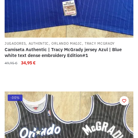
,
,
,
JUGADORES
AUTHENTIC
ORLANDO MAGIC
TRACY MCGRADY
Camiseta Authentic | Tracy McGrady jersey Azul | Blue
white text dense embroidery Edition#1
34,95
€
49,95
€
-30%