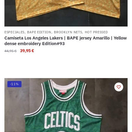
,
,
,
ESPECIALES
BAPE EDITION
BROOKLYN NETS
HOT PRESSED
Camiseta Los Angeles Lakers | BAPE jersey Amarillo | Yellow
dense embroidery Edition#93
39,95
€
44,95
€
-11%