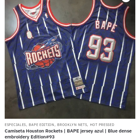
,
,
,
ESPECIALES
BAPE EDITION
BROOKLYN NETS
HOT PRESSED
Camiseta Houston Rockets | BAPE jersey azul | Blue dense
embroidery Edition#93