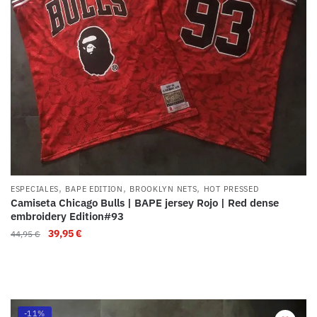
,
,
,
ESPECIALES
BAPE EDITION
BROOKLYN NETS
HOT PRESSED
Camiseta Chicago Bulls | BAPE jersey Rojo | Red dense
embroidery Edition#93
39,95
€
44,95
€
-11%