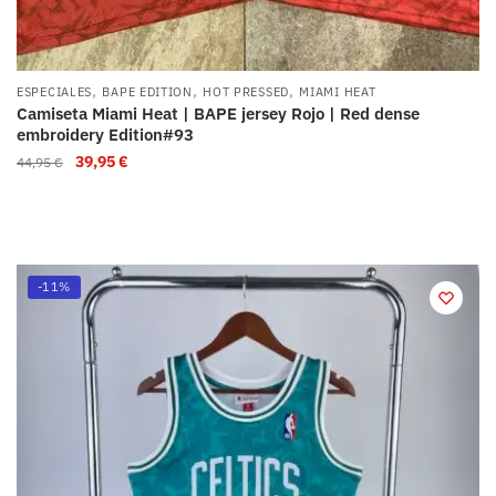
,
,
,
ESPECIALES
BAPE EDITION
HOT PRESSED
MIAMI HEAT
Camiseta Miami Heat | BAPE jersey Rojo | Red dense
embroidery Edition#93
39,95
€
44,95
€
-11%