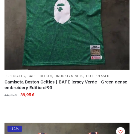
,
,
,
ESPECIALES
BAPE EDITION
BROOKLYN NETS
HOT PRESSED
Camiseta Boston Celtics | BAPE jersey Verde | Green dense
embroidery Edition#93
39,95
€
44,95
€
-11%