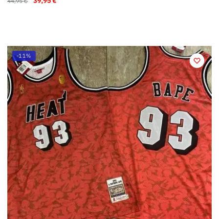
39,95
€
44,95
€
-11%