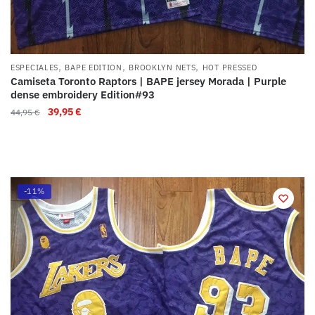
,
,
,
ESPECIALES
BAPE EDITION
BROOKLYN NETS
HOT PRESSED
Camiseta Toronto Raptors | BAPE jersey Morada | Purple
dense embroidery Edition#93
39,95
€
44,95
€
-11%