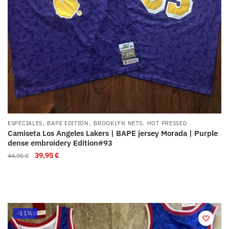
,
,
,
ESPECIALES
BAPE EDITION
BROOKLYN NETS
HOT PRESSED
Camiseta Los Angeles Lakers | BAPE jersey Morada | Purple
dense embroidery Edition#93
39,95
€
44,95
€
-11%