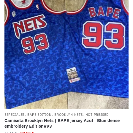
,
,
,
ESPECIALES
BAPE EDITION
BROOKLYN NETS
HOT PRESSED
Camiseta Brooklyn Nets | BAPE jersey Azul | Blue dense
embroidery Edition#93