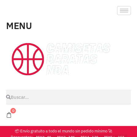
MENU
0
📦 Envío gratuito a todo el mundo sin pedido mínimo 🚀