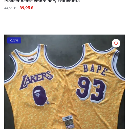
Pioneer dense embroidery Edition#93
39,95
€
44,95
€
-11%