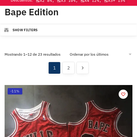
Descuentos:
🎽X2 8%, 🎽X3 10%, 🎽X4 12%, 🎽X5+ 15%
Bape Edition
SHOW FILTERS
Mostrando 1–12 de 23 resultados
1
2
-11%