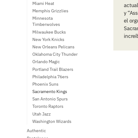
Miami Heat
actual
Memphis Grizzlies
y “Ass
Minnesota
el org
Timberwolves
Sacra
Milwaukee Bucks
increí
New York Knicks
New Orleans Pelicans
Oklahoma City Thunder
Orlando Magic
Portland Trail Blazers
Philadelphia 76ers
Phoenix Suns
Sacramento Kings
San Antonio Spurs
Toronto Raptors
Utah Jazz
Washington Wizards
Authentic