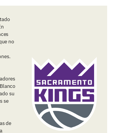
ntado
En
nces
nque no
ones.
gadores
 Blanco
jado su
s se
as de
a