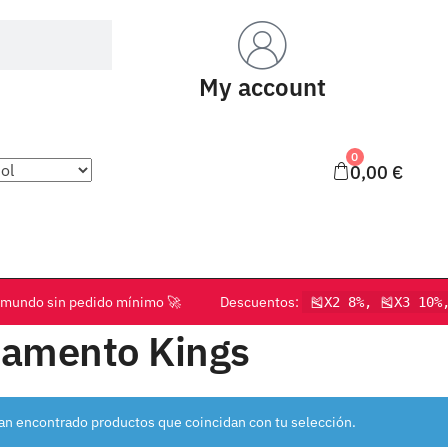
My account
0
0,00
€
o el mundo sin pedido mínimo 🚀 Descuentos:
🎽X2 8%, 🎽X3 10%
ramento Kings
an encontrado productos que coincidan con tu selección.