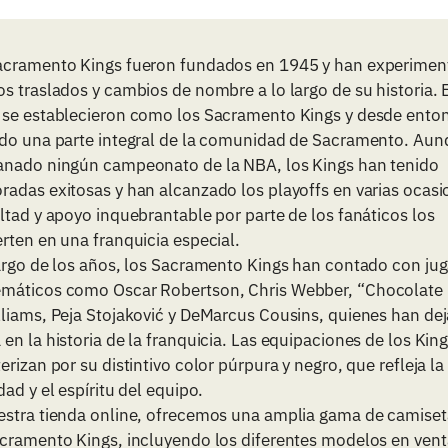
acramento Kings fueron fundados en 1945 y han experime
s traslados y cambios de nombre a lo largo de su historia. 
 se establecieron como los Sacramento Kings y desde ento
ido una parte integral de la comunidad de Sacramento. Au
anado ningún campeonato de la NBA, los Kings han tenido
adas exitosas y han alcanzado los playoffs en varias ocasi
ltad y apoyo inquebrantable por parte de los fanáticos los
rten en una franquicia especial.
largo de los años, los Sacramento Kings han contado con ju
máticos como Oscar Robertson, Chris Webber, “Chocolate
lliams, Peja Stojaković y DeMarcus Cousins, quienes han de
en la historia de la franquicia. Las equipaciones de los King
erizan por su distintivo color púrpura y negro, que refleja la
dad y el espíritu del equipo.
estra tienda online, ofrecemos una amplia gama de camiset
acramento Kings, incluyendo los diferentes modelos en vent