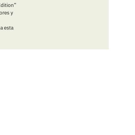
Edition”
ores y
a esta