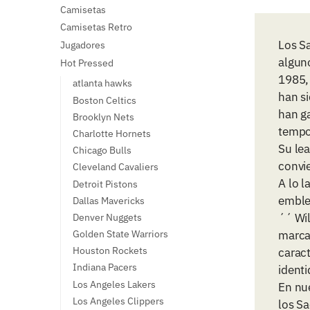
Camisetas
Camisetas Retro
Los S
Jugadores
alguno
Hot Pressed
1985,
atlanta hawks
han s
Boston Celtics
han g
Brooklyn Nets
tempor
Charlotte Hornets
Su lea
Chicago Bulls
convie
Cleveland Cavaliers
A lo 
Detroit Pistons
emble
Dallas Mavericks
´´ Wi
Denver Nuggets
marca 
Golden State Warriors
Houston Rockets
caract
Indiana Pacers
identi
Los Angeles Lakers
En nu
Los Angeles Clippers
los S