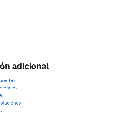
ón adicional
cuentes
e envíos
go
oluciones
s