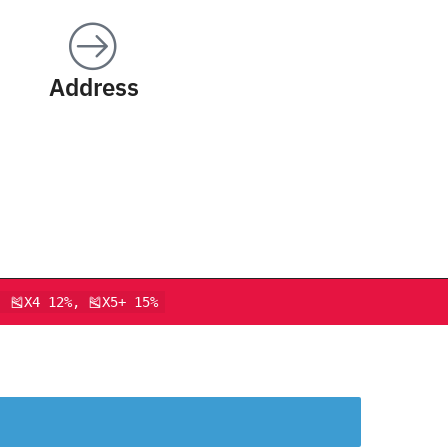
Address
, 🎽X4 12%, 🎽X5+ 15%