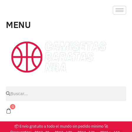
MENU
0
📦 Envío gratuito a todo el mundo sin pedido mínimo 🚀