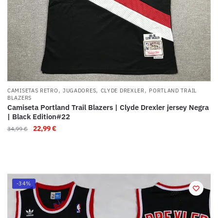
,
,
,
CAMISETAS RETRO
JUGADORES
CLYDE DREXLER
PORTLAND TRAIL
BLAZERS
Camiseta Portland Trail Blazers | Clyde Drexler jersey Negra
| Black Edition#22
22,99
€
34,99
€
-34%