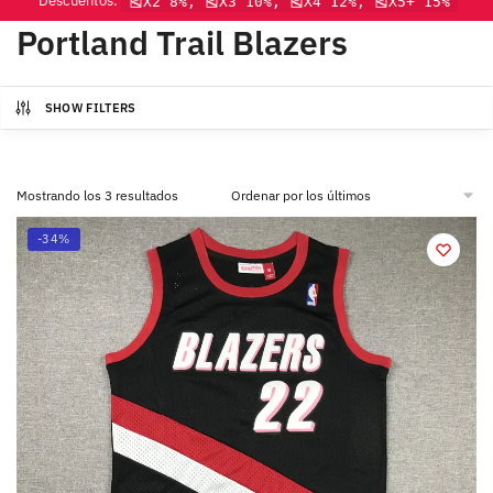
Descuentos:
🎽X2 8%, 🎽X3 10%, 🎽X4 12%, 🎽X5+ 15%
Portland Trail Blazers
SHOW FILTERS
Mostrando los 3 resultados
-34%