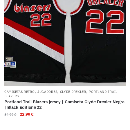
,
,
,
CAMISETAS RETRO
JUGADORES
CLYDE DREXLER
PORTLAND TRAIL
BLAZERS
Portland Trail Blazers jersey | Camiseta Clyde Drexler Negra
| Black Edition#22
22,99
€
34,99
€