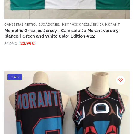
,
,
,
CAMISETAS RETRO
JUGADORES
MEMPHIS GRIZZLIES
JA MORANT
Memphis Grizzlies Jersey | Camiseta Ja Morant verde y
blanco | Green and White Color Edition #12
22,99
€
34,99
€
-34%