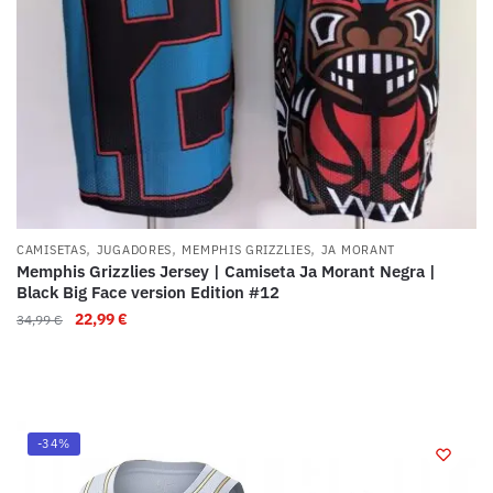
,
,
,
CAMISETAS
JUGADORES
MEMPHIS GRIZZLIES
JA MORANT
Memphis Grizzlies Jersey | Camiseta Ja Morant Negra |
Black Big Face version Edition #12
22,99
€
34,99
€
-34%