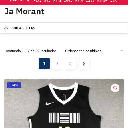
Descuentos:
🎽X2 8%, 🎽X3 10%, 🎽X4 12%, 🎽X5+ 15%
Ja Morant
SHOW FILTERS
Mostrando 1–12 de 29 resultados
1
2
3
-34%