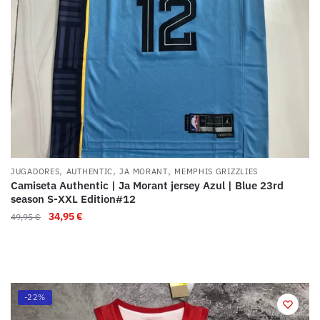
,
,
,
JUGADORES
AUTHENTIC
JA MORANT
MEMPHIS GRIZZLIES
Camiseta Authentic | Ja Morant jersey Azul | Blue 23rd
season S-XXL Edition#12
34,95
€
49,95
€
-22%