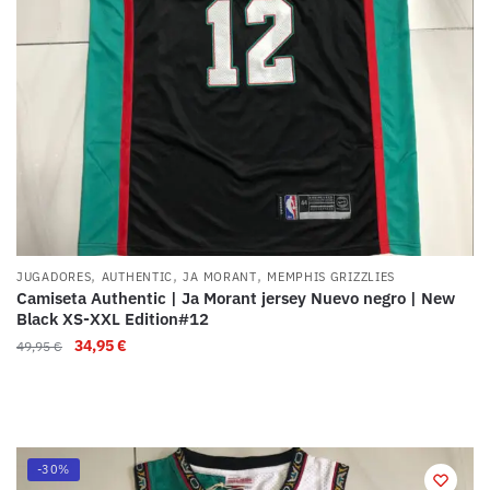
,
,
,
JUGADORES
AUTHENTIC
JA MORANT
MEMPHIS GRIZZLIES
Camiseta Authentic | Ja Morant jersey Nuevo negro | New
Black XS-XXL Edition#12
34,95
€
49,95
€
-30%