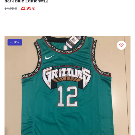
dark blue Edition#12
22,95
€
34,95
€
-30%