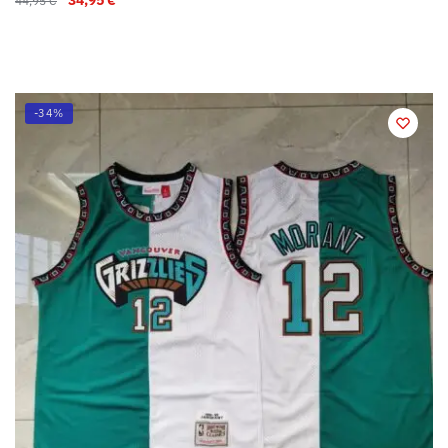
44,95
€
-34%