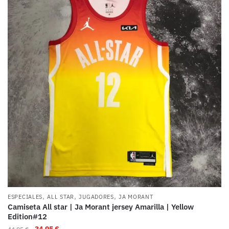
,
,
,
ESPECIALES
ALL STAR
JUGADORES
JA MORANT
Camiseta All star | Ja Morant jersey Amarilla | Yellow
Edition#12
34,95
€