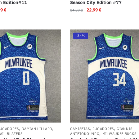
n Edition#11
Season City Edition #77
99
€
22,99
€
34,99
€
-34%
,
,
,
,
JUGADORES
DAMIAN LILLARD
CAMISETAS
JUGADORES
GIANNIS
,
AIL BLAZERS
ANTETOKOUNPO
MILWAUKEE BUCKS