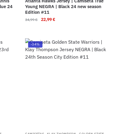
annis
Atlanta Hawks Jersey | Camiseta Trae
lue 24
Young NEGRA | Black 24 new season
Edition #11
22,99
€
34,99
€
-34%
,
,
S
CAMISETAS
KLAY THOMPSON
GOLDEN STATE