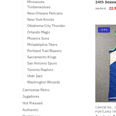
Minnesota
24th Seaso
Timberwolves
22,
34,99
€
New Orleans Pelicans
New York Knicks
Oklahoma City Thunder
-34%
Orlando Magic
Phoenix Suns
Philadelphia 76ers
Portland Trail Blazers
Sacramento Kings
San Antonio Spurs
Toronto Raptors
Utah Jazz
Washington Wizards
Camisetas Retro
Jugadores
Hot Pressed
,
CAMISETAS
Authentic
PORTLAND TR