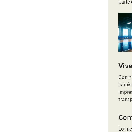
parte 
Vive
Con n
camis
impres
transp
Como
Lo me