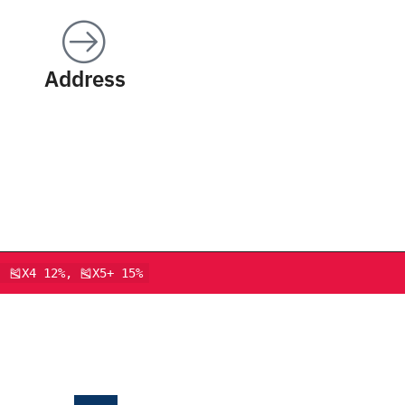
Address
, 🎽X4 12%, 🎽X5+ 15%