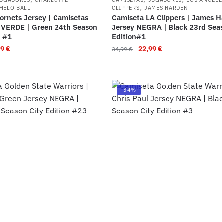
,
MELO BALL
CLIPPERS
JAMES HARDEN
ornets Jersey | Camisetas
Camiseta LA Clippers | James 
l VERDE | Green 24th Season
Jersey NEGRA | Black 23rd Sea
n #1
Edition#1
99
€
22,99
€
34,99
€
-34%