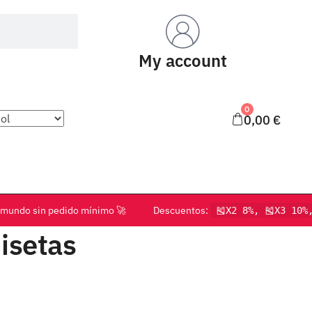
My account
0
0,00
€
o el mundo sin pedido mínimo 🚀 Descuentos:
🎽X2 8%, 🎽X3 10%
isetas