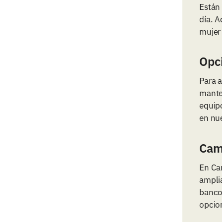
Están 
día. 
mujer 
Opci
Para 
manten
equipo
en nue
Cami
En Ca
ampli
banco
opcio