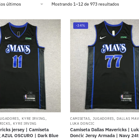
Mostrando 1–12 de 973 resultados
-34%
,
,
,
,
JUGADORES
KYRE IRVING
CAMISETAS
JUGADORES
DALLAS MAV
,
RICKS
KYRE IRVING
LUKA DONCIC
ricks jersey | Camiseta
Camiseta Dallas Mavericks | Luk
ng AZUL OSCURO | Dark Blue
Dončić Jersy Armada | Navy 24