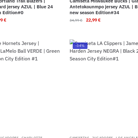
rtland Trail Blazers |
Camiseta Milwaukee Bucks | Gi
ard jersey AZUL | Blue 24
Antetokounmpo jersey AZUL | B
 Edition#0
new season Edition#34
99
€
22,99
€
34,99
€
-34%
,
,
,
JUGADORES
CHARLOTTE
CAMISETAS
JUGADORES
LOS ANGELE