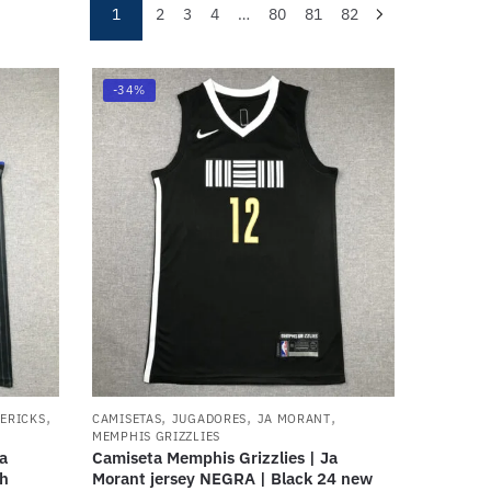
1
2
3
4
…
80
81
82
-34%
,
,
,
,
ERICKS
CAMISETAS
JUGADORES
JA MORANT
MEMPHIS GRIZZLIES
a
Camiseta Memphis Grizzlies | Ja
th
Morant jersey NEGRA | Black 24 new