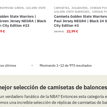
,
,
,
DRAYMOND GREEN
GOLDEN STATE
CAMISETAS
JUGADORES
JORDAN PO
,
GOLDEN STATE WARRIORS
JORDAN P
lden State Warriors |
Camiseta Golden State Warriors 
reen Jersey NEGRA | Black
Paul Jersey NEGRA | Black 24 
 City Edition #23
City Edition #3
99
€
22,99
€
34,99
€
Mostrando 1–12 de 973 resultados
mejor selección de camisetas de balonce
un verdadero fanático de la NBA? Entonces esta categoría e
emos una increíble selección de réplicas de camisetas de b