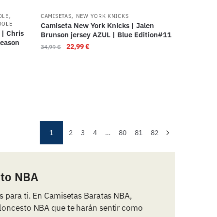
,
,
OLE
CAMISETAS
NEW YORK KNICKS
OOLE
Camiseta New York Knicks | Jalen
| Chris
Brunson jersey AZUL | Blue Edition#11
Season
22,99
€
34,99
€
1
2
3
4
…
80
81
82
sto NBA
s para ti. En Camisetas Baratas NBA,
aloncesto NBA que te harán sentir como