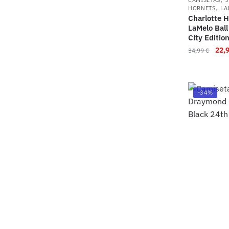
,
HORNETS
LA
Charlotte H
LaMelo Bal
City Editio
22,
34,99
€
-34%