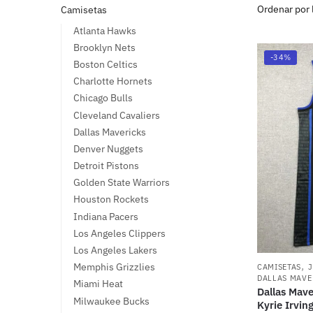
Camisetas
Atlanta Hawks
Brooklyn Nets
-34%
Boston Celtics
Charlotte Hornets
Chicago Bulls
Cleveland Cavaliers
Dallas Mavericks
Denver Nuggets
Detroit Pistons
Golden State Warriors
Houston Rockets
Indiana Pacers
Los Angeles Clippers
Los Angeles Lakers
,
Memphis Grizzlies
CAMISETAS
DALLAS MAVE
Miami Heat
Dallas Mave
Milwaukee Bucks
Kyrie Irvi