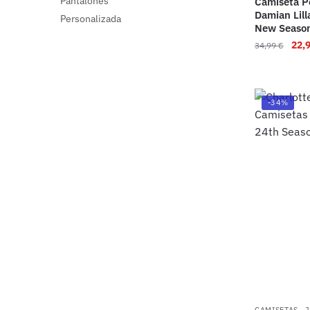
Pantalones
Camiseta Po
Damian Lill
Personalizada
New Season
22,
34,99
€
-34%
,
CAMISETAS