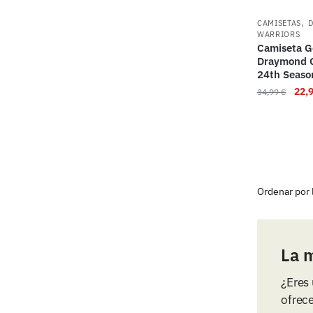
,
CAMISETAS
WARRIORS
Camiseta Go
Draymond G
24th Season
22,
34,99
€
La 
¿Eres 
ofrec