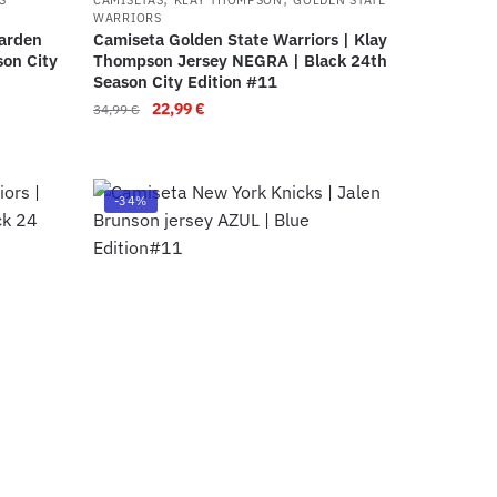
WARRIORS
Harden
Camiseta Golden State Warriors | Klay
son City
Thompson Jersey NEGRA | Black 24th
Season City Edition #11
22,99
€
34,99
€
-34%