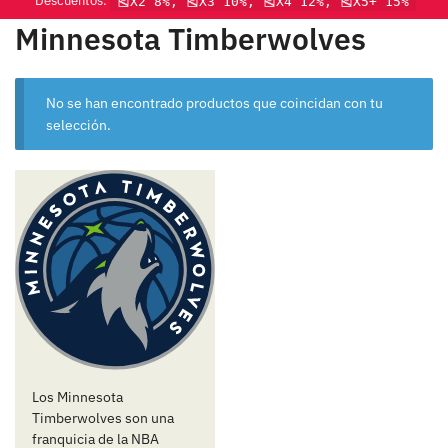
Descuentos:
🎽X2 8%, 🎽X3 10%, 🎽X4 12%, 🎽X5+ 15%
Minnesota Timberwolves
No se han encontrado productos que coincidan con tu
selección.
Los Minnesota
Timberwolves son una
franquicia de la NBA