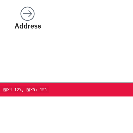
Address
, 🎽X4 12%, 🎽X5+ 15%