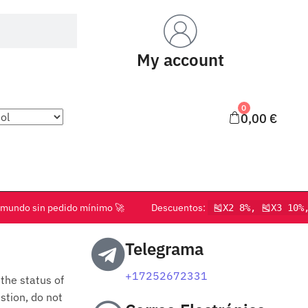
My account
0
0,00
€
o el mundo sin pedido mínimo 🚀 Descuentos:
🎽X2 8%, 🎽X3 10%
Telegrama
+17252672331
 the status of
estion, do not