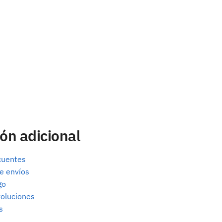
ón adicional
cuentes
e envíos
go
oluciones
s