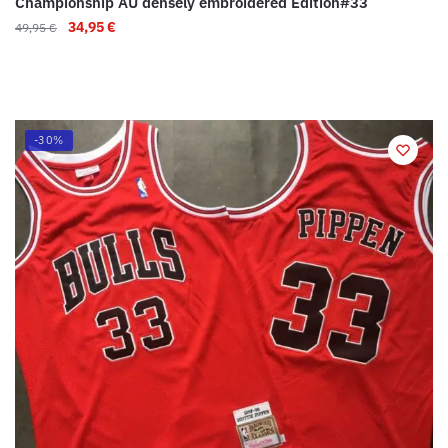
Championship AU densely embroidered Edition#33
34,95
€
49,95
€
-30%