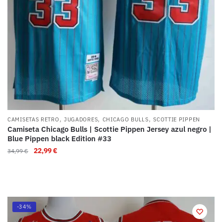
,
,
,
CAMISETAS RETRO
JUGADORES
CHICAGO BULLS
SCOTTIE PIPPEN
Camiseta Chicago Bulls | Scottie Pippen Jersey azul negro |
Blue Pippen black Edition #33
22,99
€
34,99
€
-34%