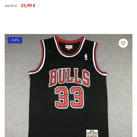
22,99
€
34,99
€
-34%