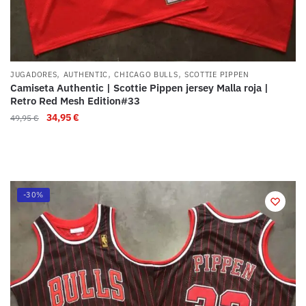
,
,
,
JUGADORES
AUTHENTIC
CHICAGO BULLS
SCOTTIE PIPPEN
Camiseta Authentic | Scottie Pippen jersey Malla roja |
Retro Red Mesh Edition#33
34,95
€
49,95
€
-30%