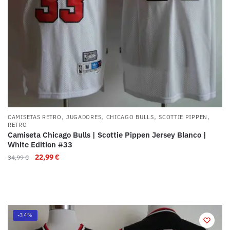
,
,
,
,
CAMISETAS RETRO
JUGADORES
CHICAGO BULLS
SCOTTIE PIPPEN
RETRO
Camiseta Chicago Bulls | Scottie Pippen Jersey Blanco |
White Edition #33
22,99
€
34,99
€
-34%