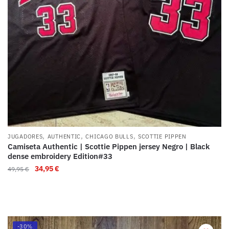
,
,
,
JUGADORES
AUTHENTIC
CHICAGO BULLS
SCOTTIE PIPPEN
Camiseta Authentic | Scottie Pippen jersey Negro | Black
dense embroidery Edition#33
34,95
€
49,95
€
-30%