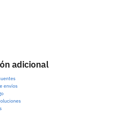
ón adicional
cuentes
e envíos
go
oluciones
s