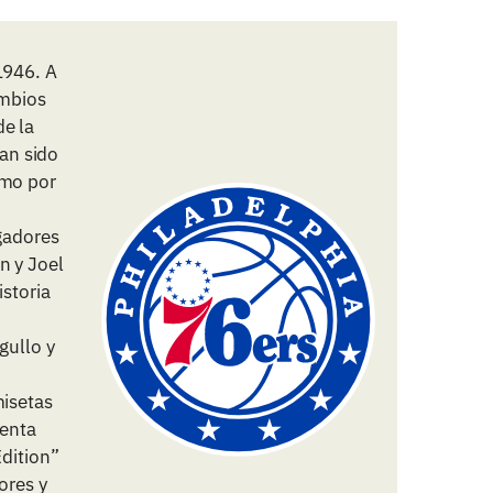
1946. A
ambios
e la
an sido
omo por
ugadores
n y Joel
istoria
gullo y
misetas
venta
Edition”
ores y