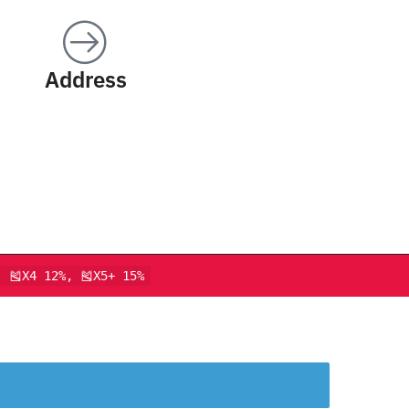
Address
, 🎽X4 12%, 🎽X5+ 15%