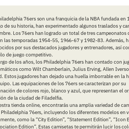
hiladelphia 76ers son una franquicia de la NBA fundada en 
go de su historia, han experimentado algunos traslados y c
mbre. Los 76ers han logrado un total de tres campeonatos d
n las temporadas 1954-55, 1966-67 y 1982-83. Además, h
ocidos por sus destacados jugadores y entrenadores, así c
ilo de juego competitivo.
argo de los años, los Philadelphia 76ers han contado con j
máticos como Wilt Chamberlain, Julius Erving, Allen Iverso
. Estos jugadores han dejado una huella imborrable en la h
uipo. Las equipaciones de los 76ers se caracterizan por su
ación de colores rojo, blanco y azul, que representan el or
ión de la ciudad de Filadelfia.
estra tienda online, encontrarás una amplia variedad de ca
 Philadelphia 76ers, incluyendo los diferentes modelos en 
mente, como la “City Edition”, “Statement Edition”, “Icon 
ociation Edition”. Estas camisetas te permitirán lucir los col