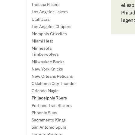
el esp
Indiana Pacers
Los Angeles Lakers
Philad
Utah Jazz
legend
Los Angeles Clippers
Memphis Grizzlies
Miami Heat
Minnesota
Timberwolves
Milwaukee Bucks
New York Knicks
New Orleans Pelicans
Oklahoma City Thunder
Orlando Magic
Philadelphia 76ers
Portland Trail Blazers
Phoenix Suns
Sacramento Kings
San Antonio Spurs
Toronto Raptors