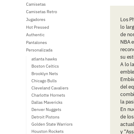
Camisetas
Camisetas Retro
Los P
Jugadores
lo lar
Hot Pressed
de no
Authentic
NBA e
Pantalones
recon
Personalizada
su est
atlanta hawks
A lo l
Boston Celtics
emble
Brooklyn Nets
Embiid
Chicago Bulls
del eq
Cleveland Cavaliers
combin
Charlotte Hornets
la pas
Dallas Mavericks
En nu
Denver Nuggets
de los
Detroit Pistons
actual
Golden State Warriors
y “Ass
Houston Rockets