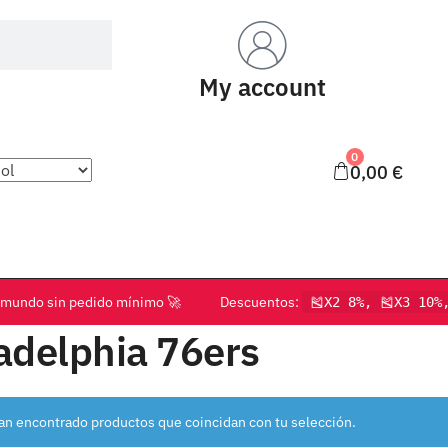
My account
0
0,00
€
o el mundo sin pedido mínimo 🚀 Descuentos:
🎽X2 8%, 🎽X3 10%
adelphia 76ers
an encontrado productos que coincidan con tu selección.