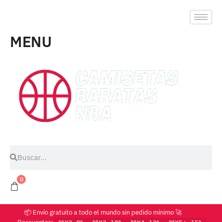
MENU
0
📦 Envío gratuito a todo el mundo sin pedido mínimo 🚀