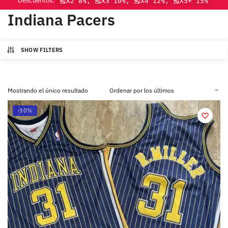
Descuentos:
🎽X2 8%, 🎽X3 10%, 🎽X4 12%, 🎽X5+ 15%
Indiana Pacers
SHOW FILTERS
Mostrando el único resultado
-30%