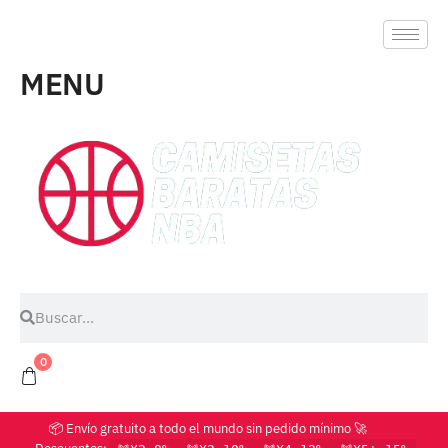
MENU
0
📦 Envío gratuito a todo el mundo sin pedido mínimo 🚀