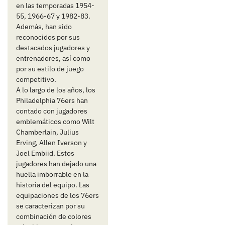
en las temporadas 1954-
55, 1966-67 y 1982-83.
Además, han sido
reconocidos por sus
destacados jugadores y
entrenadores, así como
por su estilo de juego
competitivo.
A lo largo de los años, los
Philadelphia 76ers han
contado con jugadores
emblemáticos como Wilt
Chamberlain, Julius
Erving, Allen Iverson y
Joel Embiid. Estos
jugadores han dejado una
huella imborrable en la
historia del equipo. Las
equipaciones de los 76ers
se caracterizan por su
combinación de colores