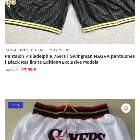
,
PANTALONES
PHILADELPHIA 76ERS
Pantalon Philadelphia 76ers | Swingman NEGRA pantalones
| Black Rat limite Edition#Exclusive Models
27,99
€
34,99
€
-20%