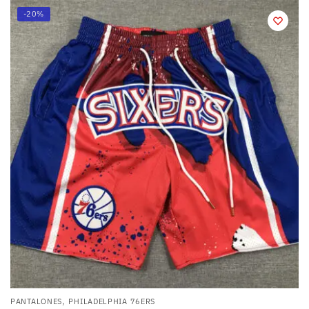
-20%
,
PANTALONES
PHILADELPHIA 76ERS