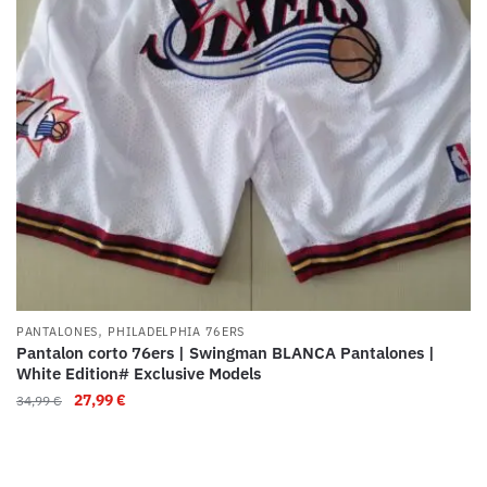
,
PANTALONES
PHILADELPHIA 76ERS
Pantalon corto 76ers | Swingman BLANCA Pantalones |
White Edition# Exclusive Models
27,99
€
34,99
€