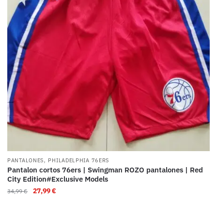
,
PANTALONES
PHILADELPHIA 76ERS
Pantalon cortos 76ers | Swingman ROZO pantalones | Red
City Edition#Exclusive Models
27,99
€
34,99
€