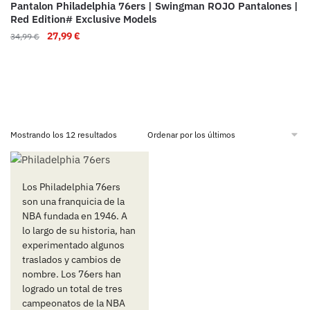
Pantalon Philadelphia 76ers | Swingman ROJO Pantalones |
Red Edition# Exclusive Models
27,99
€
34,99
€
Mostrando los 12 resultados
Los Philadelphia 76ers
son una franquicia de la
NBA fundada en 1946. A
lo largo de su historia, han
experimentado algunos
traslados y cambios de
nombre. Los 76ers han
logrado un total de tres
campeonatos de la NBA