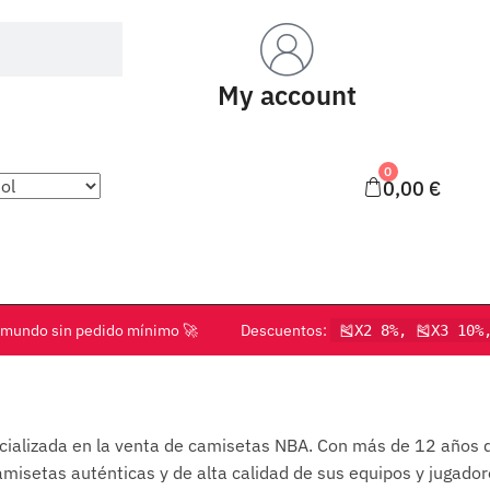
My account
0
0,00
€
o el mundo sin pedido mínimo 🚀 Descuentos:
🎽X2 8%, 🎽X3 10%
cializada en la venta de camisetas NBA. Con más de 12 años 
misetas auténticas y de alta calidad de sus equipos y jugadore