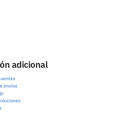
ón adicional
cuentes
e envíos
go
oluciones
s