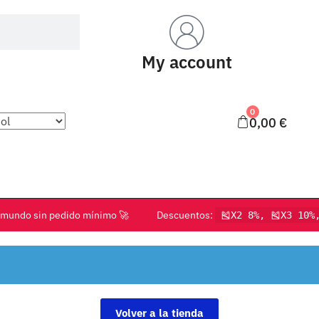
My account
0
0,00
€
o el mundo sin pedido mínimo 🚀 Descuentos:
🎽X2 8%, 🎽X3 10%
Volver a la tienda