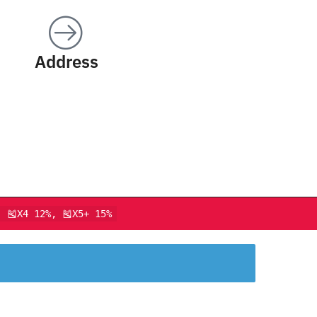
Address
, 🎽X4 12%, 🎽X5+ 15%