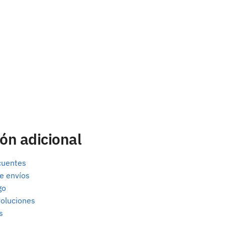
ón adicional
cuentes
e envíos
go
oluciones
s