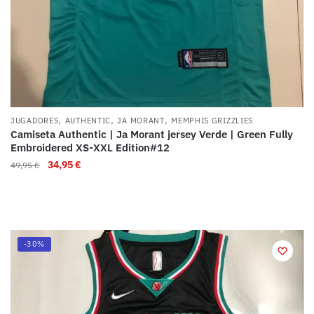
,
,
,
JUGADORES
AUTHENTIC
JA MORANT
MEMPHIS GRIZZLIES
Camiseta Authentic | Ja Morant jersey Verde | Green Fully
Embroidered XS-XXL Edition#12
34,95
€
49,95
€
-30%