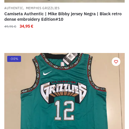
,
AUTHENTIC
MEMPHIS GRIZZLIES
Camiseta Authentic | Mike Bibby jersey Negra | Black retro
dense embroidery Edition#10
34,95
€
49,95
€
-30%