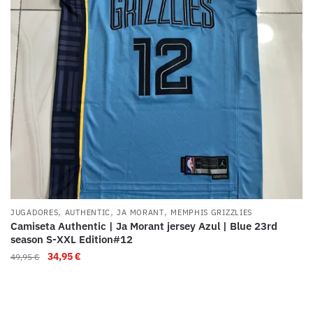
,
,
,
JUGADORES
AUTHENTIC
JA MORANT
MEMPHIS GRIZZLIES
Camiseta Authentic | Ja Morant jersey Azul | Blue 23rd
season S-XXL Edition#12
34,95
€
49,95
€