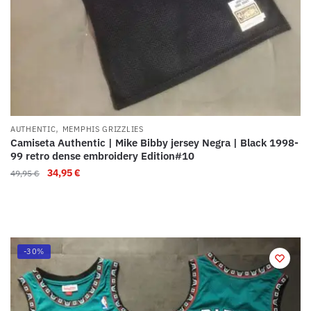
,
AUTHENTIC
MEMPHIS GRIZZLIES
Camiseta Authentic | Mike Bibby jersey Negra | Black 1998-
99 retro dense embroidery Edition#10
34,95
€
49,95
€
-30%