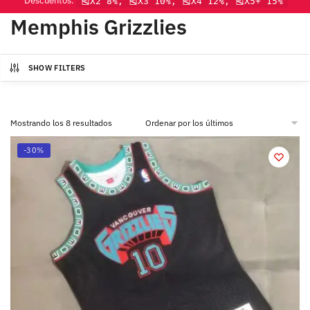
Descuentos:
🎽X2 8%, 🎽X3 10%, 🎽X4 12%, 🎽X5+ 15%
Memphis Grizzlies
SHOW FILTERS
Mostrando los 8 resultados
-30%