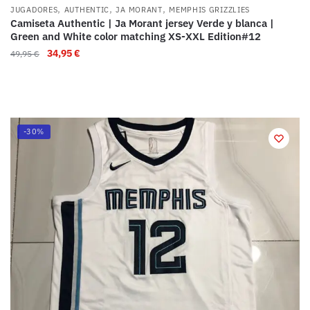
,
,
,
JUGADORES
AUTHENTIC
JA MORANT
MEMPHIS GRIZZLIES
Camiseta Authentic | Ja Morant jersey Verde y blanca |
Green and White color matching XS-XXL Edition#12
34,95
€
49,95
€
-30%