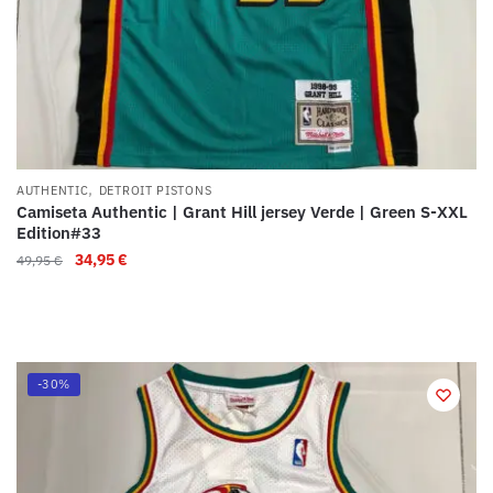
,
AUTHENTIC
DETROIT PISTONS
Camiseta Authentic | Grant Hill jersey Verde | Green S-XXL
Edition#33
34,95
€
49,95
€
-30%