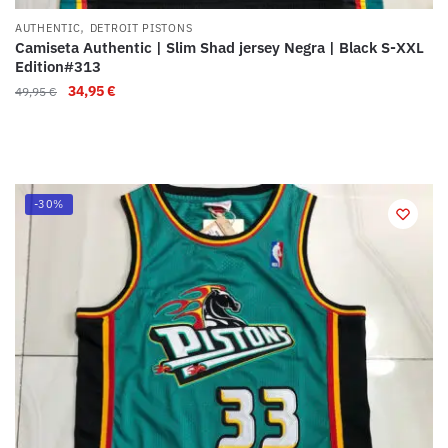
,
AUTHENTIC
DETROIT PISTONS
Camiseta Authentic | Slim Shad jersey Negra | Black S-XXL
Edition#313
34,95
€
49,95
€
-30%