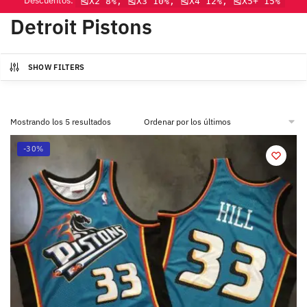
Descuentos:
🎽X2 8%, 🎽X3 10%, 🎽X4 12%, 🎽X5+ 15%
Detroit Pistons
SHOW FILTERS
Mostrando los 5 resultados
-30%