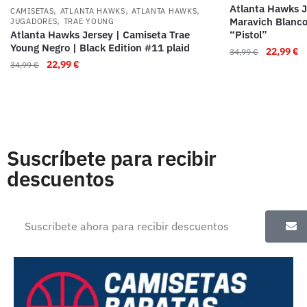
Atlanta Hawks J
,
,
,
CAMISETAS
ATLANTA HAWKS
ATLANTA HAWKS
,
Maravich Blanco
JUGADORES
TRAE YOUNG
Atlanta Hawks Jersey | Camiseta Trae
“Pistol”
Young Negro | Black Edition #11 plaid
22,99
€
34,99
€
22,99
€
34,99
€
Suscríbete para recibir
descuentos