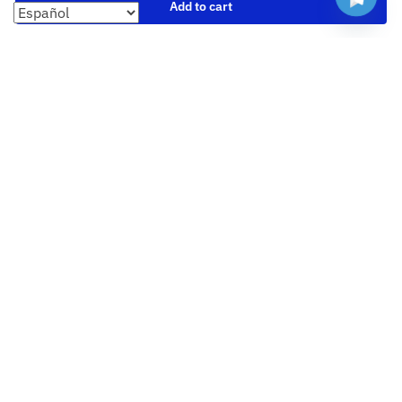
Add to cart
Formas de pago
Cambios y devoluciones
Sobre nosotros
Envío
Tallas
Blog
contacto
Copyright 2023 Camisetasbaratasnba . Todos los derechos
reservados.