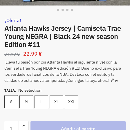
¡Oferta!
Atlanta Hawks Jersey | Camiseta Trae
Young NEGRA | Black 24 new season
Edition #11
22,99
€
34,99
€
¡Lleva tu pasión por los Atlanta Hawks al siguiente nivel con la
Camiseta Trae Young NEGRA edición #11! Diseño exclusivo para
los verdaderos fanáticos de la NBA. Destaca con el estilo y la
calidad de esta nueva temporada. ¡Consigue la tuya ahora! 🏀🔥
No selection
TALLA
:
S
M
L
XL
XXL
Añadir al carrito