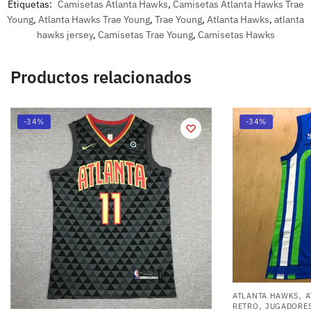
Etiquetas:
Camisetas Atlanta Hawks
,
Camisetas Atlanta Hawks Trae
Young
,
Atlanta Hawks Trae Young
,
Trae Young
,
Atlanta Hawks
,
atlanta
hawks jersey
,
Camisetas Trae Young
,
Camisetas Hawks
Productos relacionados
-34%
-34%
,
ATLANTA HAWKS
A
,
RETRO
JUGADORE