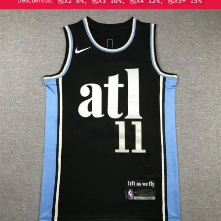
Descuentos:
🎽X2 8%, 🎽X3 10%, 🎽X4 12%, 🎽X5+ 15%