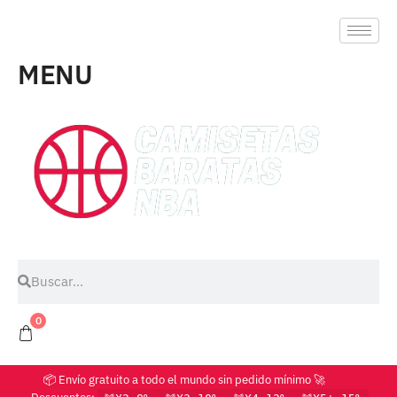
MENU
0
📦 Envío gratuito a todo el mundo sin pedido mínimo 🚀