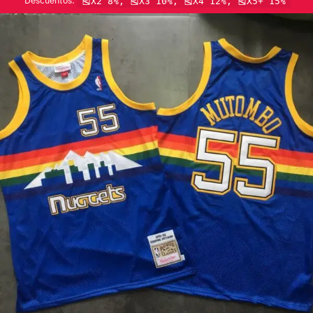
Descuentos:
🎽X2 8%, 🎽X3 10%, 🎽X4 12%, 🎽X5+ 15%