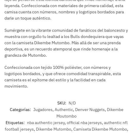
leyenda. Confeccionada con materiales de primera calidad, esta
camisa cuenta con números, nombres y logotipos bordados para
darle un toque auténtico.
Sumérgete en la vibrante comunidad de fanáticos del baloncesto y
muestra con orgullo tu lealtad a los Bulls dondequiera que vayas
con la camiseta Dikembe Mutombo. Más allá de ser una prenda
deportiva, es un recuerdo atemporal que rinde homenaje a la
grandeza de Mutombo.
Confeccionada con tejido 100% poliéster, con números y
logotipos bordados, y que ofrece comodidad transpirable, esta
camiseta es el epítome del estilo y la facilidad en cada
movimiento.
SKU:
N/D
Categorías:
Jugadores
,
Authentic
,
Denver Nuggets
,
Dikembe
Moutombo
Etiquetas:
nba authentic jersey
,
official nba jerseys
,
authentic nfl
football jerseys
,
Dikembe Mutombo
,
Camiseta Dikembe Mutombo
,