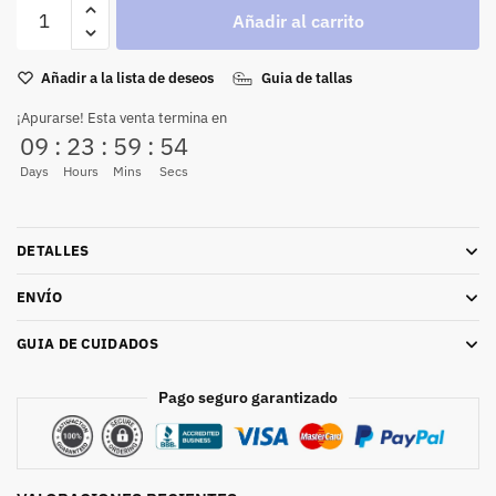
Añadir al carrito
Añadir a la lista de deseos
Guia de tallas
¡Apurarse! Esta venta termina en
09
:
23
:
59
:
54
Days
Hours
Mins
Secs
DETALLES
ENVÍO
GUIA DE CUIDADOS
Pago seguro garantizado