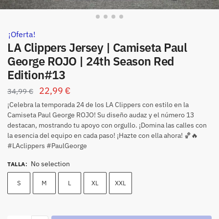
¡Oferta!
LA Clippers Jersey | Camiseta Paul
George ROJO | 24th Season Red
Edition#13
22,99
€
34,99
€
¡Celebra la temporada 24 de los LA Clippers con estilo en la
Camiseta Paul George ROJO! Su diseño audaz y el número 13
destacan, mostrando tu apoyo con orgullo. ¡Domina las calles con
la esencia del equipo en cada paso! ¡Hazte con ella ahora! 🏀🔥
#LAclippers #PaulGeorge
No selection
TALLA
:
S
M
L
XL
XXL