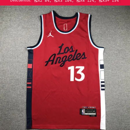
Descuentos:
🎽X2 8%, 🎽X3 10%, 🎽X4 12%, 🎽X5+ 15%