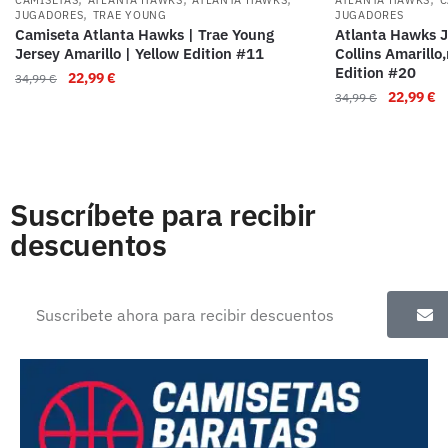
CAMISETAS
ATLANTA HAWKS
ATLANTA HAWKS
ATLANTA HAWKS
C
,
JUGADORES
TRAE YOUNG
JUGADORES
Camiseta Atlanta Hawks | Trae Young
Atlanta Hawks J
Jersey Amarillo | Yellow Edition #11
Collins Amarillo
Edition #20
22,99
€
34,99
€
22,99
€
34,99
€
Suscríbete para recibir
descuentos