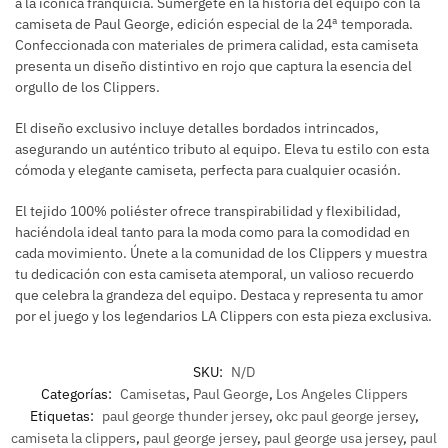
a la icónica franquicia. Sumérgete en la historia del equipo con la
camiseta de Paul George, edición especial de la 24ª temporada.
Confeccionada con materiales de primera calidad, esta camiseta
presenta un diseño distintivo en rojo que captura la esencia del
orgullo de los Clippers.
El diseño exclusivo incluye detalles bordados intrincados,
asegurando un auténtico tributo al equipo. Eleva tu estilo con esta
cómoda y elegante camiseta, perfecta para cualquier ocasión.
El tejido 100% poliéster ofrece transpirabilidad y flexibilidad,
haciéndola ideal tanto para la moda como para la comodidad en
cada movimiento. Únete a la comunidad de los Clippers y muestra
tu dedicación con esta camiseta atemporal, un valioso recuerdo
que celebra la grandeza del equipo. Destaca y representa tu amor
por el juego y los legendarios LA Clippers con esta pieza exclusiva.
SKU:
N/D
Categorías:
Camisetas
,
Paul George
,
Los Angeles Clippers
Etiquetas:
paul george thunder jersey
,
okc paul george jersey
,
camiseta la clippers
,
paul george jersey
,
paul george usa jersey
,
paul