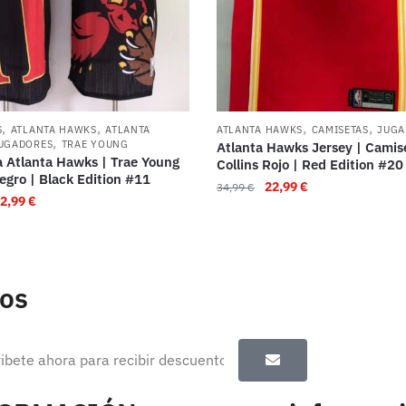
,
,
,
,
S
ATLANTA HAWKS
ATLANTA
ATLANTA HAWKS
CAMISETAS
JUGA
,
UGADORES
TRAE YOUNG
Atlanta Hawks Jersey | Camis
 Atlanta Hawks | Trae Young
Collins Rojo | Red Edition #20
egro | Black Edition #11
22,99
€
34,99
€
2,99
€
tos