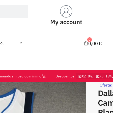
My account
0
0,00
€
o el mundo sin pedido mínimo 🚀 Descuentos:
🎽X2 8%, 🎽X3 10%
¡Oferta!
Dall
Cami
Blan