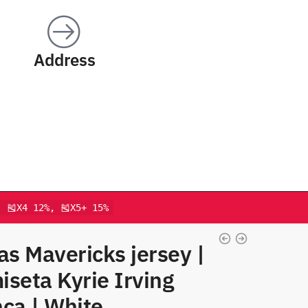
Address
, 🎽X4 12%, 🎽X5+ 15%
as Mavericks jersey |
seta Kyrie Irving
ca | White