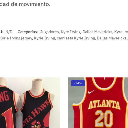
lidad de movimiento.
U:
N/D
Categorías:
Jugadores
,
Kyre Irving
,
Dallas Mavericks
,
Kyre ir
Kyrie Irving jersey
,
Kyrie Irving
,
camiseta Kyrie Irving
,
Dallas Mavericks
-34%