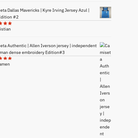
ta Dallas Mavericks | Kyre Irving Jersey Azul |
Edition #2
istian
eta Authentic | Allen Iverson jersey | independent
man dense embroidery Edition#3
Mamen