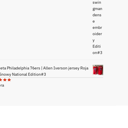
ta Philadelphia 76ers | Allen Iverson jersey Roja
 Snowy National Edition#3
era