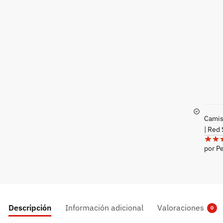
Camise
| Red
por P
Descripción
Información adicional
Valoraciones
0