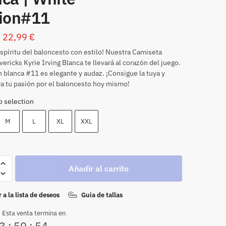
tion#11
22,99
€
espíritu del baloncesto con estilo! Nuestra Camiseta
vericks Kyrie Irving Blanca te llevará al corazón del juego.
n blanca #11 es elegante y audaz. ¡Consigue la tuya y
 tu pasión por el baloncesto hoy mismo!
o selection
M
L
XL
XXL
Añadir al carrito
 a la lista de deseos
Guia de tallas
 Esta venta termina en
3
:
59
:
53