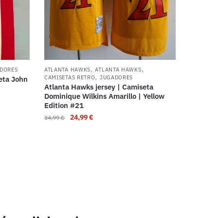
,
,
DORES
ATLANTA HAWKS
ATLANTA HAWKS
,
CAMISETAS RETRO
JUGADORES
eta John
Atlanta Hawks jersey | Camiseta
Dominique Wilkins Amarillo | Yellow
Edition #21
24,99
€
34,99
€