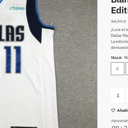
Edi
34,99
€
¡Luce el 
Dallas Ma
La edició
demuestra
N
TALLA
:
S
Añadir
¡Apurarse!
09
:
2