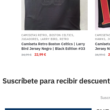
,
,
CAMISETAS RETRO
BOSTON CELTICS
CAMISETA
,
,
,
JUGADORES
LARRY BIRD
RETRO
HAWKS
J
Camiseta Retro Boston Celtics | Larry
Camiseta
Bird Jersey Negro | Black Edition #33
Jersey N
22,99
€
2
34,99
€
34,99
€
Suscríbete para recibir descuen