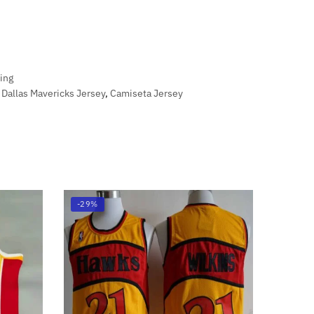
ving
,
Dallas Mavericks Jersey
,
Camiseta Jersey
-29%