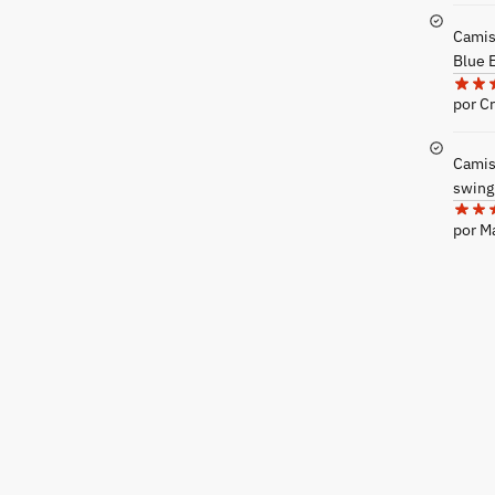
Camise
Blue 
por Cr
Camis
swing
por 