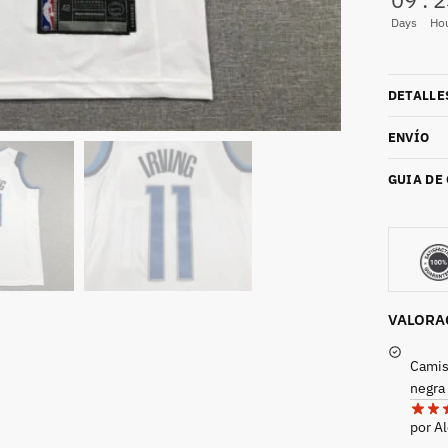
Days
Ho
DETALLE
ENVÍO
GUIA DE
VALORA
Camis
negra
por A