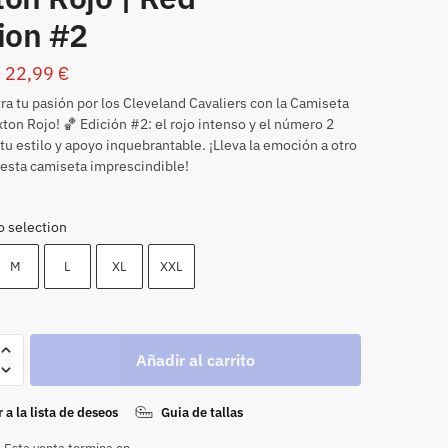
ion #2
22,99
€
a tu pasión por los Cleveland Cavaliers con la Camiseta
xton Rojo! 🏀 Edición #2: el rojo intenso y el número 2
tu estilo y apoyo inquebrantable. ¡Lleva la emoción a otro
 esta camiseta imprescindible!
o selection
M
L
XL
XXL
Añadir al carrito
 a la lista de deseos
Guia de tallas