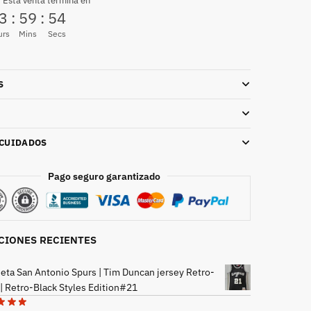
 Esta venta termina en
3
:
59
:
53
urs
Mins
Secs
S
 CUIDADOS
Pago seguro garantizado
CIONES RECIENTES
eta San Antonio Spurs | Tim Duncan jersey Retro-
 | Retro-Black Styles Edition#21