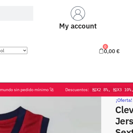
My account
0
0,00
€
o el mundo sin pedido mínimo 🚀 Descuentos:
🎽X2 8%, 🎽X3 10%
¡Oferta!
Clev
Jers
Sext