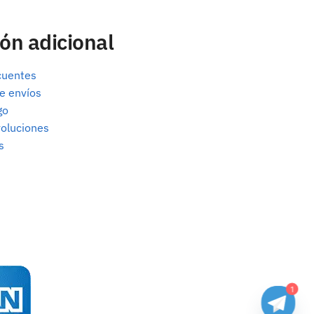
ón adicional
cuentes
e envíos
go
oluciones
s
1