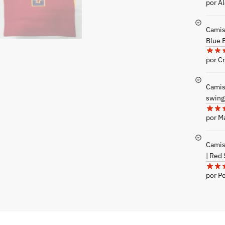
por A
Camise
Blue 
por Cr
Camis
swing
por 
Camise
| Red
por P