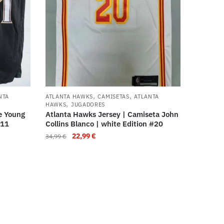
,
,
NTA
ATLANTA HAWKS
CAMISETAS
ATLANTA
,
HAWKS
JUGADORES
e Young
Atlanta Hawks Jersey | Camiseta John
#11
Collins Blanco | white Edition #20
22,99
€
34,99
€