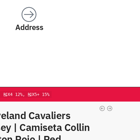
Address
, 🎽X4 12%, 🎽X5+ 15%
eland Cavaliers
ey | Camiseta Collin
on Rojo | Red