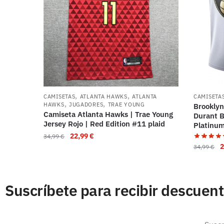
,
,
CAMISETAS
ATLANTA HAWKS
ATLANTA
CAMISETA
,
,
HAWKS
JUGADORES
TRAE YOUNG
Brooklyn
Camiseta Atlanta Hawks | Trae Young
Durant B
Jersey Rojo | Red Edition #11 plaid
Platinu
22,99
€
34,99
€
2
34,99
€
Suscríbete para recibir descuen