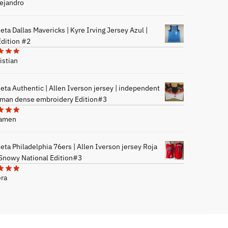
lejandro
ta Dallas Mavericks | Kyre Irving Jersey Azul |
Edition #2
istian
eta Authentic | Allen Iverson jersey | independent
man dense embroidery Edition#3
Mamen
ta Philadelphia 76ers | Allen Iverson jersey Roja
 Snowy National Edition#3
era