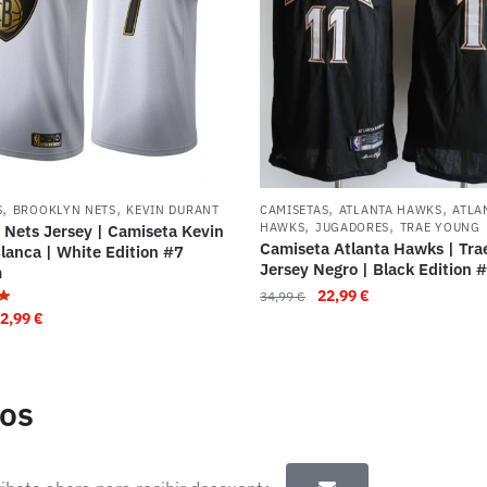
,
,
,
,
S
BROOKLYN NETS
KEVIN DURANT
CAMISETAS
ATLANTA HAWKS
ATLA
,
,
HAWKS
JUGADORES
TRAE YOUNG
 Nets Jersey | Camiseta Kevin
Camiseta Atlanta Hawks | Tra
lanca | White Edition #7
Jersey Negro | Black Edition 
m
22,99
€
34,99
€
2,99
€
tos