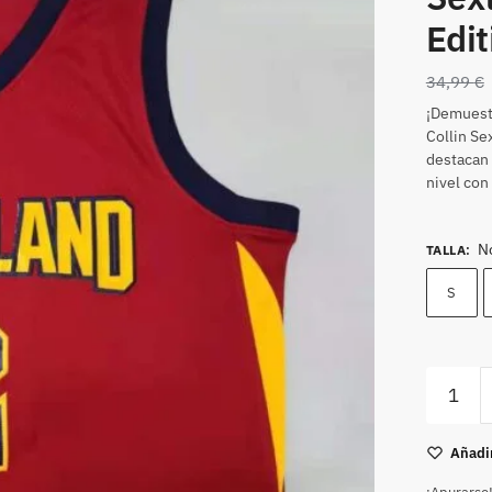
Edit
34,99
€
¡Demuestr
Collin Se
destacan 
nivel con
N
TALLA
:
S
Añadir