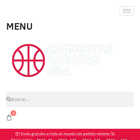
MENU
0
📦 Envío gratuito a todo el mundo sin pedido mínimo 🚀