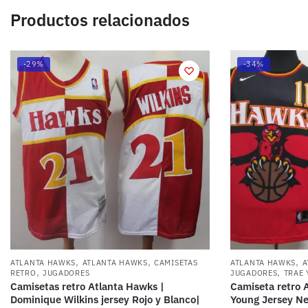
Productos relacionados
-29%
-34%
,
,
,
ATLANTA HAWKS
ATLANTA HAWKS
CAMISETAS
ATLANTA HAWKS
A
,
,
RETRO
JUGADORES
JUGADORES
TRAE
Camisetas retro Atlanta Hawks |
Camiseta retro 
Dominique Wilkins jersey Rojo y Blanco|
Young Jersey Neg