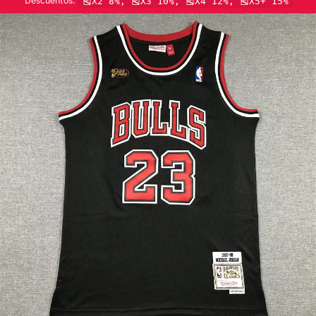
Descuentos:
🎽X2 8%, 🎽X3 10%, 🎽X4 12%, 🎽X5+ 15%