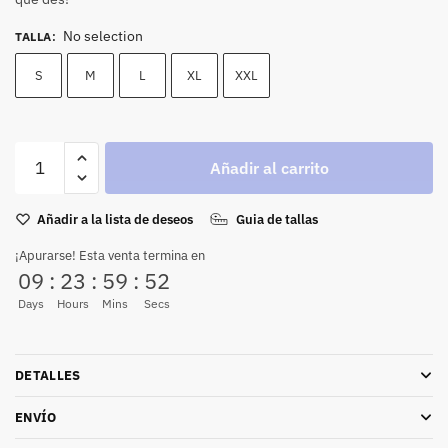
No selection
TALLA
:
S
M
L
XL
XXL
Añadir al carrito
Añadir a la lista de deseos
Guia de tallas
¡Apurarse! Esta venta termina en
09
:
23
:
59
:
52
Days
Hours
Mins
Secs
DETALLES
ENVÍO