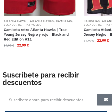
,
,
,
,
ATLANTA HAWKS
ATLANTA HAWKS
CAMISETAS
CAMISETAS
ATLAN
,
,
JUGADORES
TRAE YOUNG
JUGADORES
TRAE
Camiseta retro Atlanta Hawks | Trae
Camiseta Atlant
Young Jersey Negro y rojo | Black and
Jersey Negro | 
Red Edition #11
22,99
€
34,99
€
22,99
€
34,99
€
Suscríbete para recibir
descuentos