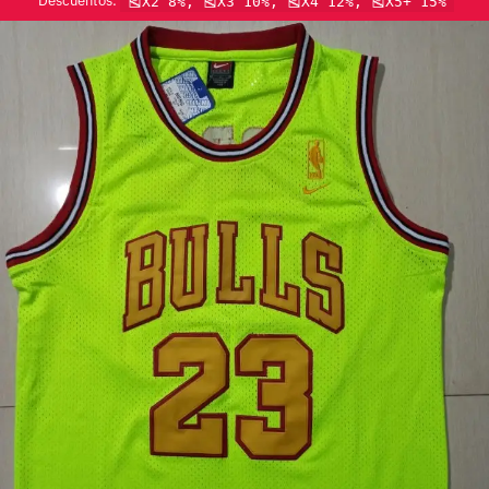
Descuentos:
🎽X2 8%, 🎽X3 10%, 🎽X4 12%, 🎽X5+ 15%