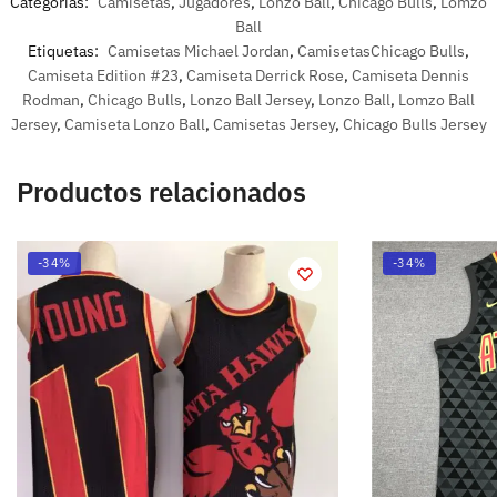
Categorías:
Camisetas
,
Jugadores
,
Lonzo Ball
,
Chicago Bulls
,
Lomzo
Ball
Etiquetas:
Camisetas Michael Jordan
,
CamisetasChicago Bulls
,
Camiseta Edition #23
,
Camiseta Derrick Rose
,
Camiseta Dennis
Rodman
,
Chicago Bulls
,
Lonzo Ball Jersey
,
Lonzo Ball
,
Lomzo Ball
Jersey
,
Camiseta Lonzo Ball
,
Camisetas Jersey
,
Chicago Bulls Jersey
Productos relacionados
-34%
-34%