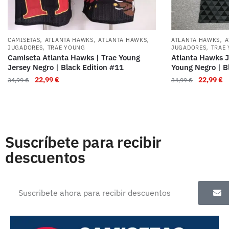
,
,
,
,
CAMISETAS
ATLANTA HAWKS
ATLANTA HAWKS
ATLANTA HAWKS
A
,
,
JUGADORES
TRAE YOUNG
JUGADORES
TRAE
Camiseta Atlanta Hawks | Trae Young
Atlanta Hawks J
Jersey Negro | Black Edition #11
Young Negro | B
22,99
€
22,99
€
34,99
€
34,99
€
Suscríbete para recibir
descuentos