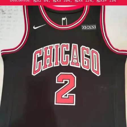
Descuentos:
🎽X2 8%, 🎽X3 10%, 🎽X4 12%, 🎽X5+ 15%