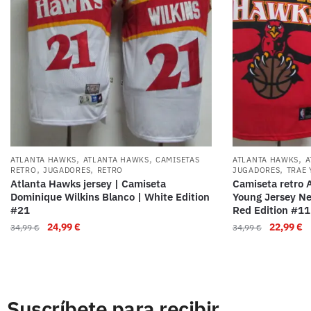
,
,
,
ATLANTA HAWKS
ATLANTA HAWKS
CAMISETAS
ATLANTA HAWKS
A
,
,
,
RETRO
JUGADORES
RETRO
JUGADORES
TRAE
Atlanta Hawks jersey | Camiseta
Camiseta retro 
Dominique Wilkins Blanco | White Edition
Young Jersey Neg
#21
Red Edition #11
24,99
€
22,99
€
34,99
€
34,99
€
Suscríbete para recibir