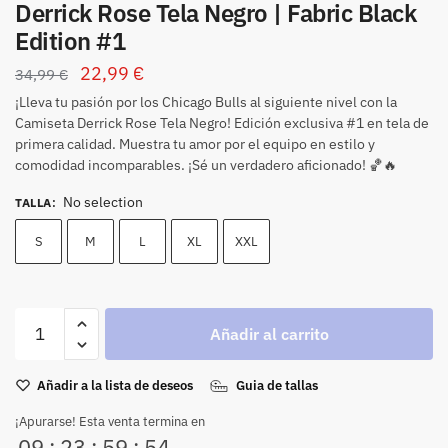
Derrick Rose Tela Negro | Fabric Black
Edition #1
22,99
€
34,99
€
¡Lleva tu pasión por los Chicago Bulls al siguiente nivel con la
Camiseta Derrick Rose Tela Negro! Edición exclusiva #1 en tela de
primera calidad. Muestra tu amor por el equipo en estilo y
comodidad incomparables. ¡Sé un verdadero aficionado! 🏀🔥
No selection
TALLA
:
S
M
L
XL
XXL
Añadir al carrito
Añadir a la lista de deseos
Guia de tallas
¡Apurarse! Esta venta termina en
09
:
23
:
59
:
54