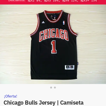
Descuentos:
🎽X2 8%, 🎽X3 10%, 🎽X4 12%, 🎽X5+ 15%
¡Oferta!
Chicago Bulls Jersey | Camiseta