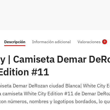
Descripción
Información adicional
Valoraciones
0
ey | Camiseta Demar DeR
Edition #11
miseta Demar DeRozan ciudad Blanca| White City E
ica camiseta White City Edition #11 de Demar DeR
con números, nombres y logotipos bordados, lo que