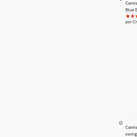
Camise
Blue 
por Cr
Camis
swing