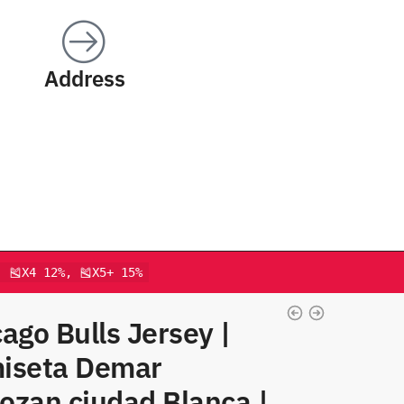
Address
, 🎽X4 12%, 🎽X5+ 15%
ago Bulls Jersey |
iseta Demar
ozan ciudad Blanca |