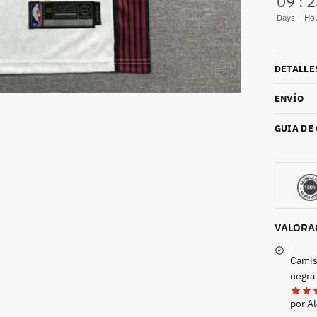
09
:
2
Days
Ho
DETALLE
ENVÍO
GUIA DE
VALORA
Camis
negra
por A