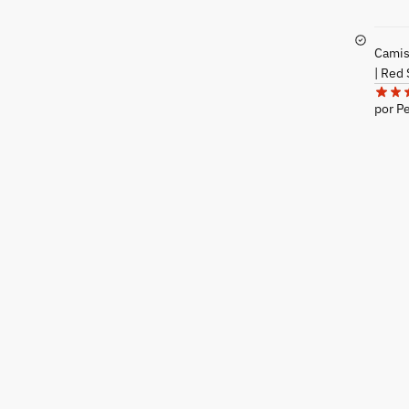
Camise
| Red
por P