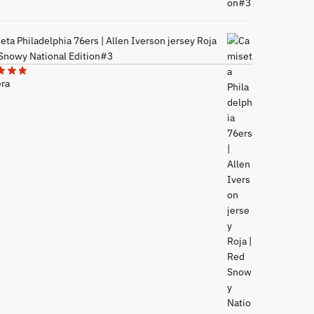
ta Philadelphia 76ers | Allen Iverson jersey Roja
 Snowy National Edition#3
era