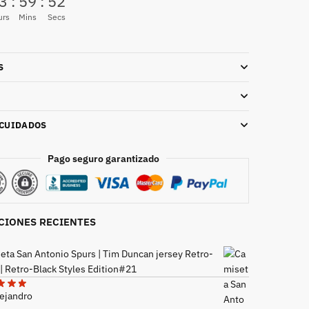
3
:
59
:
51
urs
Mins
Secs
S
 CUIDADOS
Pago seguro garantizado
CIONES RECIENTES
eta San Antonio Spurs | Tim Duncan jersey Retro-
 | Retro-Black Styles Edition#21
lejandro