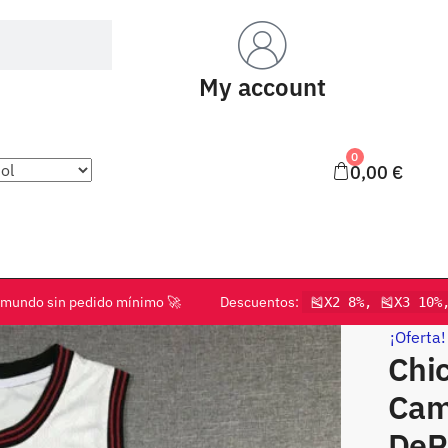
My account
0
0,00
€
o el mundo sin pedido mínimo 🚀 Descuentos:
🎽X2 8%, 🎽X3 10%
¡Oferta!
Chic
Cam
DeR