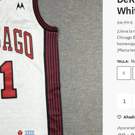
Whit
34,99
€
¡Lleva la
Chicago B
homenaje 
¡Marca te
N
TALLA
:
S
Añadir
¡Apurarse!