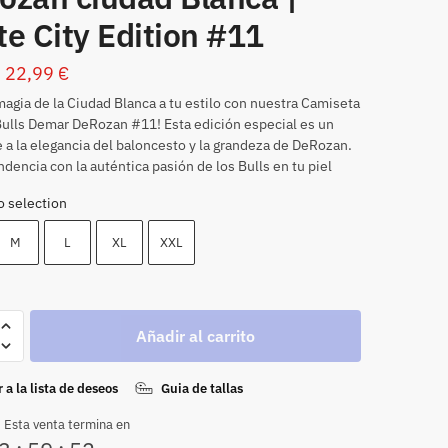
e City Edition #11
22,99
€
 magia de la Ciudad Blanca a tu estilo con nuestra Camiseta
ulls Demar DeRozan #11! Esta edición especial es un
a la elegancia del baloncesto y la grandeza de DeRozan.
ndencia con la auténtica pasión de los Bulls en tu piel
o selection
M
L
XL
XXL
Añadir al carrito
 a la lista de deseos
Guia de tallas
 Esta venta termina en