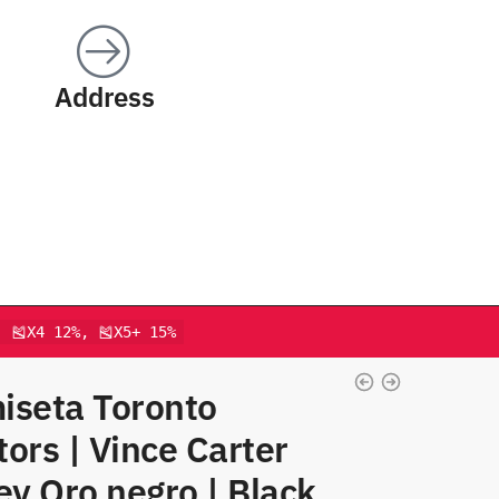
Address
, 🎽X4 12%, 🎽X5+ 15%
iseta Toronto
ors | Vince Carter
ey Oro negro | Black