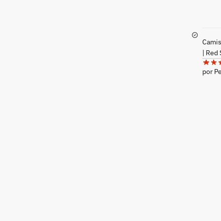
Camise
| Red
por P