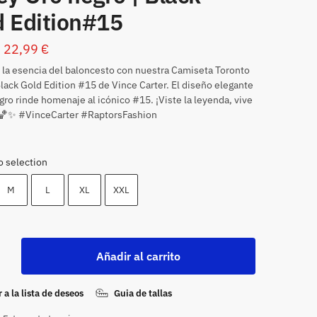
d Edition#15
22,99
€
la esencia del baloncesto con nuestra Camiseta Toronto
lack Gold Edition #15 de Vince Carter. El diseño elegante
gro rinde homenaje al icónico #15. ¡Viste la leyenda, vive
! 🏀✨ #VinceCarter #RaptorsFashion
o selection
M
L
XL
XXL
Añadir al carrito
 a la lista de deseos
Guia de tallas