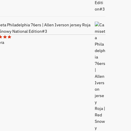
ta Philadelphia 76ers | Allen Iverson jersey Roja
 Snowy National Edition#3
era