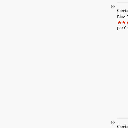
Camise
Blue 
por Cr
Camis