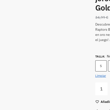
Gol
34,99
€
Descubre 
Raptors B
en oro ne
el juego
N
TALLA
:
S
Limpiar
Añadir