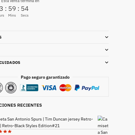
 Esta venta termina en
3
:
59
:
53
urs
Mins
Secs
S
 CUIDADOS
Pago seguro garantizado
CIONES RECIENTES
eta San Antonio Spurs | Tim Duncan jersey Retro-
 | Retro-Black Styles Edition#21