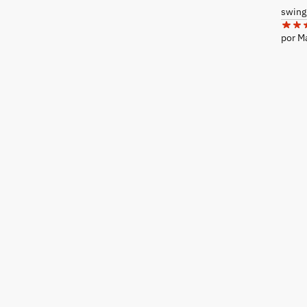
swing
por 