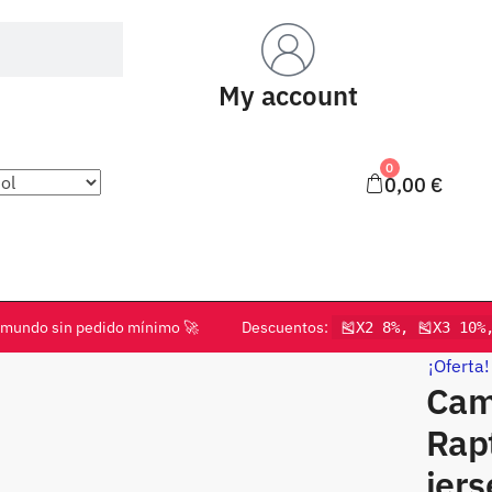
My account
0
0,00
€
o el mundo sin pedido mínimo 🚀 Descuentos:
🎽X2 8%, 🎽X3 10%
¡Oferta!
Cam
Rapt
jers