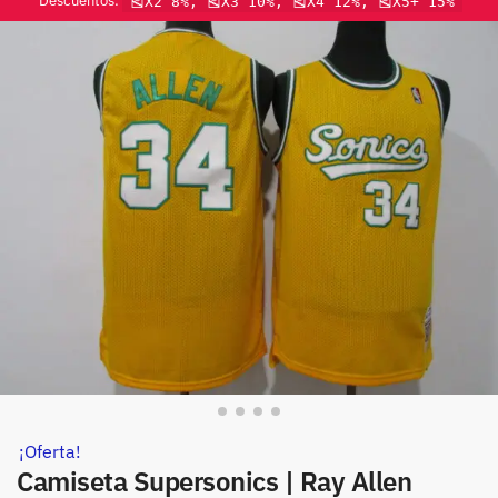
Descuentos:
🎽X2 8%, 🎽X3 10%, 🎽X4 12%, 🎽X5+ 15%
¡Oferta!
Camiseta Supersonics | Ray Allen