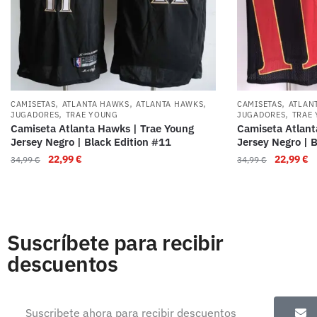
,
,
,
,
CAMISETAS
ATLANTA HAWKS
ATLANTA HAWKS
CAMISETAS
ATLAN
,
,
JUGADORES
TRAE YOUNG
JUGADORES
TRAE
Camiseta Atlanta Hawks | Trae Young
Camiseta Atlant
Jersey Negro | Black Edition #11
Jersey Negro | 
22,99
€
22,99
€
34,99
€
34,99
€
Suscríbete para recibir
descuentos