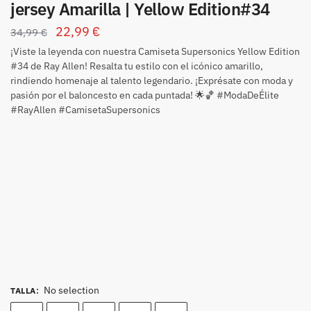
jersey Amarilla | Yellow Edition#34
22,99
€
34,99
€
¡Viste la leyenda con nuestra Camiseta Supersonics Yellow Edition
#34 de Ray Allen! Resalta tu estilo con el icónico amarillo,
rindiendo homenaje al talento legendario. ¡Exprésate con moda y
pasión por el baloncesto en cada puntada! 🌟🏀 #ModaDeÉlite
#RayAllen #CamisetaSupersonics
No selection
TALLA
: