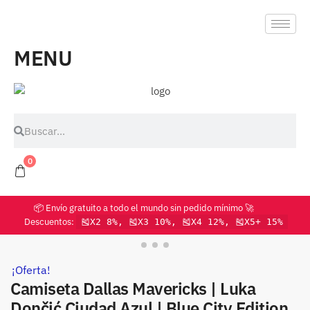
MENU
0
📦 Envío gratuito a todo el mundo sin pedido mínimo 🚀
Descuentos:
🎽X2 8%, 🎽X3 10%, 🎽X4 12%, 🎽X5+ 15%
¡Oferta!
Camiseta Dallas Mavericks | Luka
Dončić Ciudad Azul | Blue City Edition