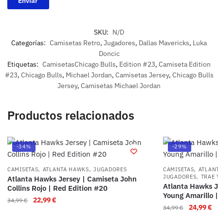
SKU:
N/D
Categorías:
Camisetas Retro
,
Jugadores
,
Dallas Mavericks
,
Luka
Doncic
Etiquetas:
CamisetasChicago Bulls
,
Edition #23
,
Camiseta Edition
#23
,
Chicago Bulls
,
Michael Jordan
,
Camisetas Jersey
,
Chicago Bulls
Jersey
,
Camisetas Michael Jordan
Productos relacionados
-34%
-29%
,
,
,
CAMISETAS
ATLANTA HAWKS
JUGADORES
CAMISETAS
ATLAN
,
JUGADORES
TRAE
Atlanta Hawks Jersey | Camiseta John
Atlanta Hawks J
Collins Rojo | Red Edition #20
Young Amarillo |
22,99
€
34,99
€
24,99
€
34,99
€