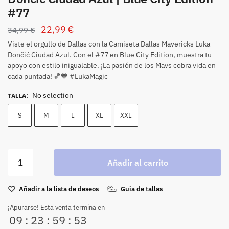
#77
22,99
€
34,99
€
Viste el orgullo de Dallas con la Camiseta Dallas Mavericks Luka
Dončić Ciudad Azul. Con el #77 en Blue City Edition, muestra tu
apoyo con estilo inigualable. ¡La pasión de los Mavs cobra vida en
cada puntada! 🏀💙 #LukaMagic
No selection
TALLA
:
S
M
L
XL
XXL
Añadir al carrito
Añadir a la lista de deseos
Guia de tallas
¡Apurarse! Esta venta termina en
09
:
23
:
59
:
53