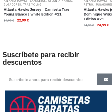
,
,
,
,
ATLANTA HAWKS
CAMISETAS
ATLANTA HAWKS
ATLANTA HAWKS
A
,
,
JUGADORES
TRAE YOUNG
RETRO
JUGADORE
Atlanta Hawks Jersey | Camiseta Trae
Atlanta Hawks j
Young Blanco | white Edition #11
Dominique Wilkin
Edition #21
22,99
€
34,99
€
24,99
€
34,99
€
Suscríbete para recibir
descuentos