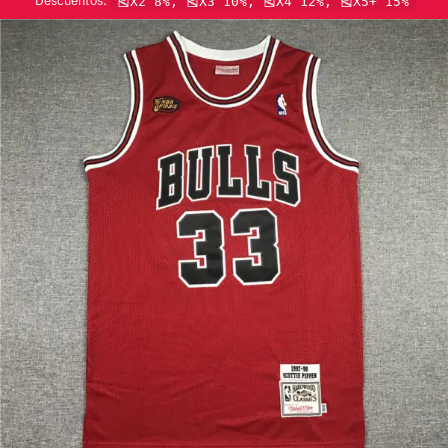
Descuentos:
🎽X2 8%, 🎽X3 10%, 🎽X4 12%, 🎽X5+ 15%