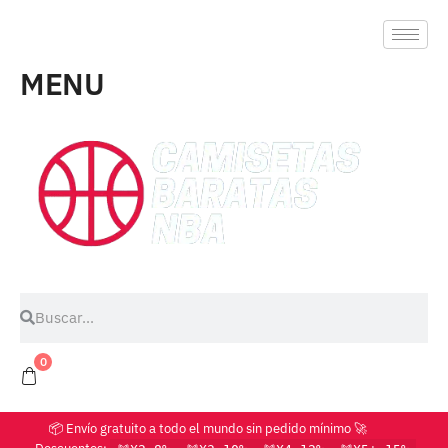
MENU
0
📦 Envío gratuito a todo el mundo sin pedido mínimo 🚀