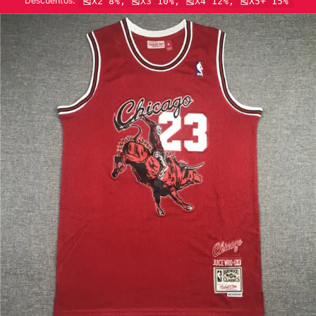
Descuentos:
🎽X2 8%, 🎽X3 10%, 🎽X4 12%, 🎽X5+ 15%