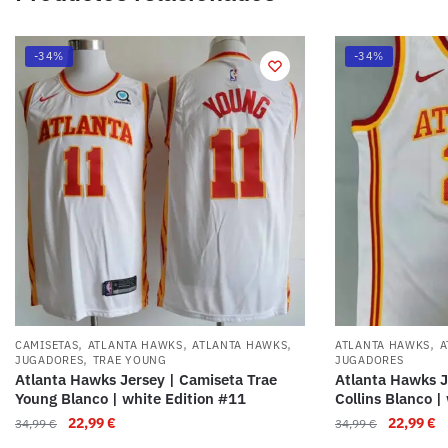
-34%
-34%
,
,
,
,
CAMISETAS
ATLANTA HAWKS
ATLANTA HAWKS
ATLANTA HAWKS
A
,
JUGADORES
TRAE YOUNG
JUGADORES
Atlanta Hawks Jersey | Camiseta Trae
Atlanta Hawks J
Young Blanco | white Edition #11
Collins Blanco |
22,99
€
22,99
€
34,99
€
34,99
€