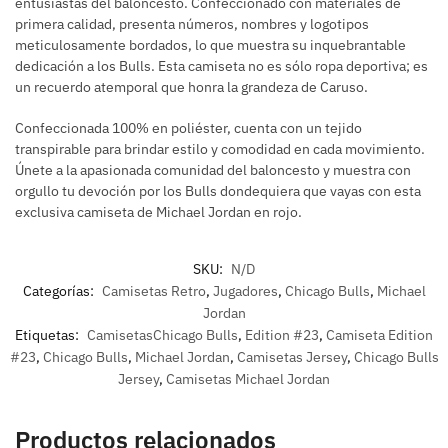
entusiastas del baloncesto. Confeccionado con materiales de
primera calidad, presenta números, nombres y logotipos
meticulosamente bordados, lo que muestra su inquebrantable
dedicación a los Bulls. Esta camiseta no es sólo ropa deportiva; es
un recuerdo atemporal que honra la grandeza de Caruso.
Confeccionada 100% en poliéster, cuenta con un tejido
transpirable para brindar estilo y comodidad en cada movimiento.
Únete a la apasionada comunidad del baloncesto y muestra con
orgullo tu devoción por los Bulls dondequiera que vayas con esta
exclusiva camiseta de Michael Jordan en rojo.
SKU:
N/D
Categorías:
Camisetas Retro
,
Jugadores
,
Chicago Bulls
,
Michael
Jordan
Etiquetas:
CamisetasChicago Bulls
,
Edition #23
,
Camiseta Edition
#23
,
Chicago Bulls
,
Michael Jordan
,
Camisetas Jersey
,
Chicago Bulls
Jersey
,
Camisetas Michael Jordan
Productos relacionados