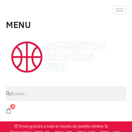
MENU
0
📦 Envío gratuito a todo el mundo sin pedido mínimo 🚀