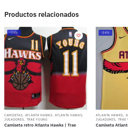
Productos relacionados
-34%
-34%
,
,
,
,
CAMISETAS
ATLANTA HAWKS
ATLANTA HAWKS
ATLANTA HAWKS
A
,
,
JUGADORES
TRAE YOUNG
JUGADORES
TRAE
Camiseta retro Atlanta Hawks | Trae
Camiseta Atlant