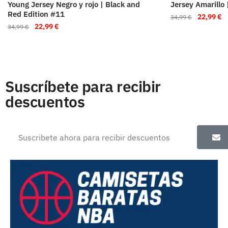
Young Jersey Negro y rojo | Black and
Jersey Amarillo 
Red Edition #11
22,99
€
34,99
€
22,99
€
34,99
€
Suscríbete para recibir
descuentos