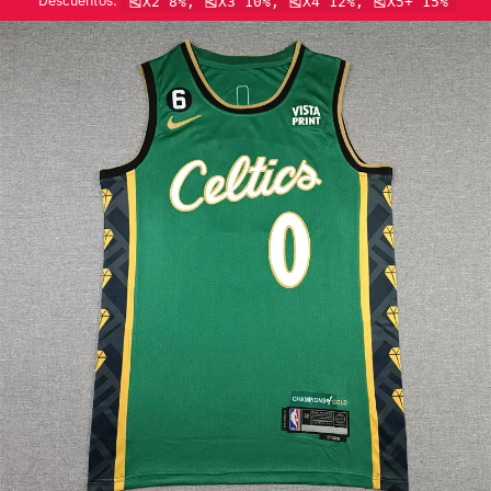
Descuentos:
🎽X2 8%, 🎽X3 10%, 🎽X4 12%, 🎽X5+ 15%