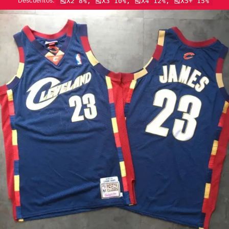
Descuentos:
🎽X2 8%, 🎽X3 10%, 🎽X4 12%, 🎽X5+ 15%