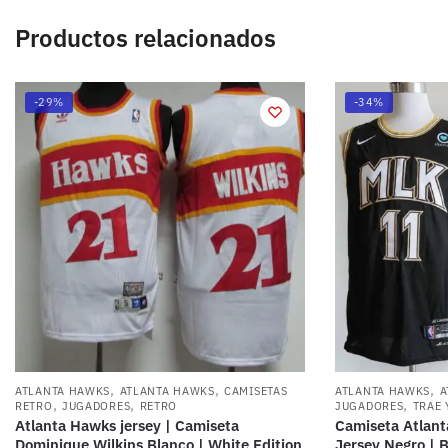
Productos relacionados
-29%
-34%
,
,
,
ATLANTA HAWKS
ATLANTA HAWKS
CAMISETAS
ATLANTA HAWKS
A
,
,
,
RETRO
JUGADORES
RETRO
JUGADORES
TRAE
Atlanta Hawks jersey | Camiseta
Camiseta Atlant
Dominique Wilkins Blanco | White Edition
Jersey Negro | 