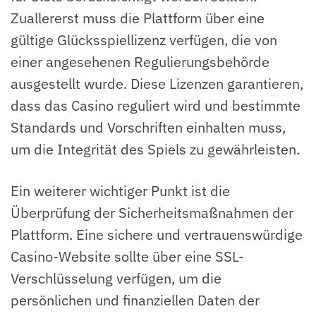
Zuallererst muss die Plattform über eine
gültige Glücksspiellizenz verfügen, die von
einer angesehenen Regulierungsbehörde
ausgestellt wurde. Diese Lizenzen garantieren,
dass das Casino reguliert wird und bestimmte
Standards und Vorschriften einhalten muss,
um die Integrität des Spiels zu gewährleisten.
Ein weiterer wichtiger Punkt ist die
Überprüfung der Sicherheitsmaßnahmen der
Plattform. Eine sichere und vertrauenswürdige
Casino-Website sollte über eine SSL-
Verschlüsselung verfügen, um die
persönlichen und finanziellen Daten der