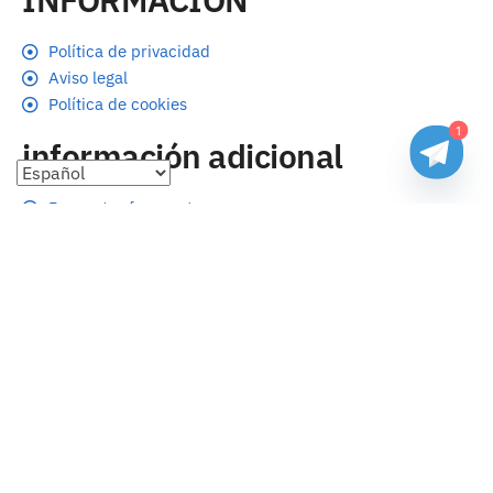
Política de privacidad
Aviso legal
Política de cookies
1
información adicional
Preguntas frecuentes
Seguimiento de envíos
Formas de pago
Cambios y devoluciones
Sobre nosotros
Envío
Tallas
Blog
contacto