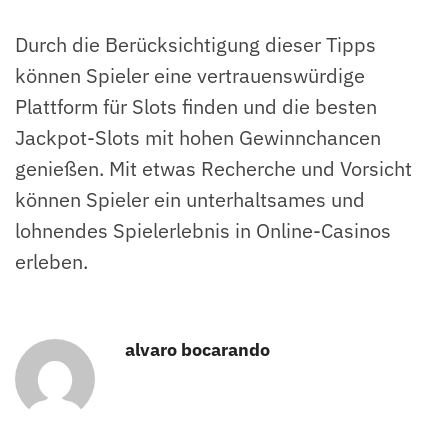
Durch die Berücksichtigung dieser Tipps
können Spieler eine vertrauenswürdige
Plattform für Slots finden und die besten
Jackpot-Slots mit hohen Gewinnchancen
genießen. Mit etwas Recherche und Vorsicht
können Spieler ein unterhaltsames und
lohnendes Spielerlebnis in Online-Casinos
erleben.
alvaro bocarando