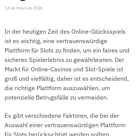
12 de mayo de 2026
In der heutigen Zeit des Online-Glücksspiels
ist es wichtig, eine vertrauenswürdige
Plattform für Slots zu finden, um ein faires und
sicheres Spielerlebnis zu gewährleisten. Der
Markt für Online-Casinos und Slot-Spiele ist
groß und vielfältig, daher ist es entscheidend,
die richtige Plattform auszuwählen, um
potenzielle Betrugsfälle zu vermeiden.
Es gibt verschiedene Faktoren, die bei der
Auswahl einer vertrauenswürdigen Plattform
für Slots berücksichtigt werden sollten.