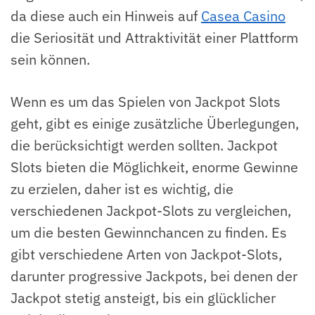
da diese auch ein Hinweis auf
Casea Casino
die Seriosität und Attraktivität einer Plattform
sein können.
Wenn es um das Spielen von Jackpot Slots
geht, gibt es einige zusätzliche Überlegungen,
die berücksichtigt werden sollten. Jackpot
Slots bieten die Möglichkeit, enorme Gewinne
zu erzielen, daher ist es wichtig, die
verschiedenen Jackpot-Slots zu vergleichen,
um die besten Gewinnchancen zu finden. Es
gibt verschiedene Arten von Jackpot-Slots,
darunter progressive Jackpots, bei denen der
Jackpot stetig ansteigt, bis ein glücklicher