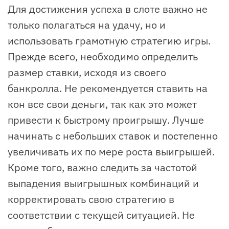
Для достижения успеха в слоте важно не
только полагаться на удачу, но и
использовать грамотную стратегию игры.
Прежде всего, необходимо определить
размер ставки, исходя из своего
банкролла. Не рекомендуется ставить на
кон все свои деньги, так как это может
привести к быстрому проигрышу. Лучше
начинать с небольших ставок и постепенно
увеличивать их по мере роста выигрышей.
Кроме того, важно следить за частотой
выпадения выигрышных комбинаций и
корректировать свою стратегию в
соответствии с текущей ситуацией. Не