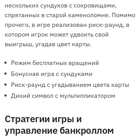
нескольких сундуков с сокровищами,
спрятанных в старой каменоломне. Помимо
прочего, в игре реализован риск-раунд, в
котором игрок может удвоить свой
выигрыш, угадав цвет карты.
Режим бесплатных вращений
Бонусная игра с сундуками
Риск-раунд с угадыванием цвета карты
Дикий символ с мультипликатором
Стратегии игры и
управление банкроллом