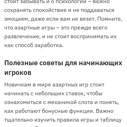
стоит забывать и о психологии – важно
сохранять спокойствие и не поддаваться
эмоциям, даже если вам не везет. Помните,
что азартные игры – это прежде всего
развлечение, и не стоит воспринимать их
как способ заработка.
Полезные советы для начинающих
игроков
Новичкам в мире азартных игр стоит
начинать с небольших ставок, чтобы
ознакомиться с механикой слота и понять,
как работают бонусные функции. Важно
тщательно изучить правила игры и таблицу