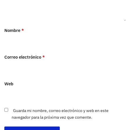
Nombre
*
Correo electrónico
*
Web
Guarda mi nombre, correo electrónico y web en este
navegador para la próxima vez que comente.