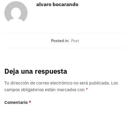
alvaro bocarando
Posted in:
Post
Deja una respuesta
Tu dirección de correo electrónico no será publicada.
Los
campos obligatorios están marcados con
*
Comentario
*