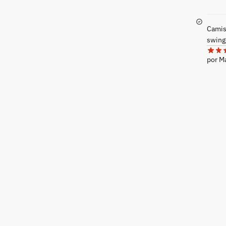
Camis
swing
por 