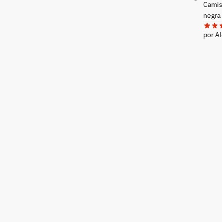
Camis
negra
por A