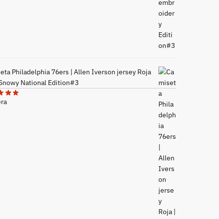
ta Philadelphia 76ers | Allen Iverson jersey Roja
 Snowy National Edition#3
era