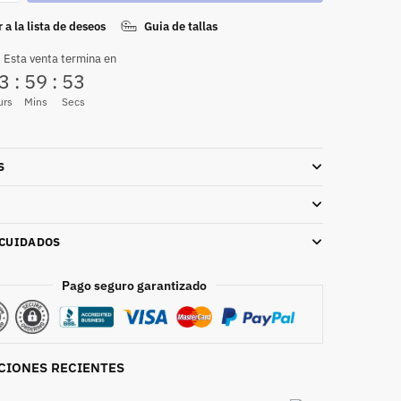
 a la lista de deseos
Guia de tallas
 Esta venta termina en
3
:
59
:
51
urs
Mins
Secs
S
 CUIDADOS
Pago seguro garantizado
CIONES RECIENTES