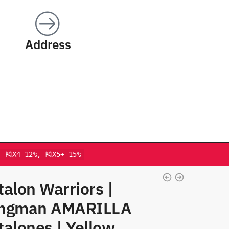
Address
, 🎽X4 12%, 🎽X5+ 15%
alon Warriors |
ngman AMARILLA
alones | Yellow