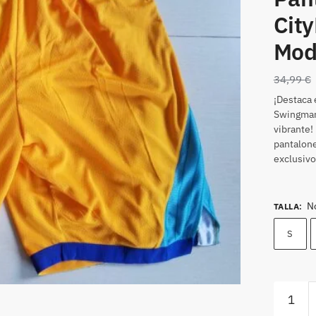
City
Mod
34,99
€
¡Destaca 
Swingman 
vibrante!
pantalone
exclusivo
N
TALLA
:
S