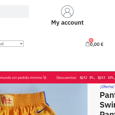
My account
0
0,00
€
o el mundo sin pedido mínimo 🚀 Descuentos:
🎽X2 8%, 🎽X3 10%
¡Oferta!
Pant
Swi
Pant