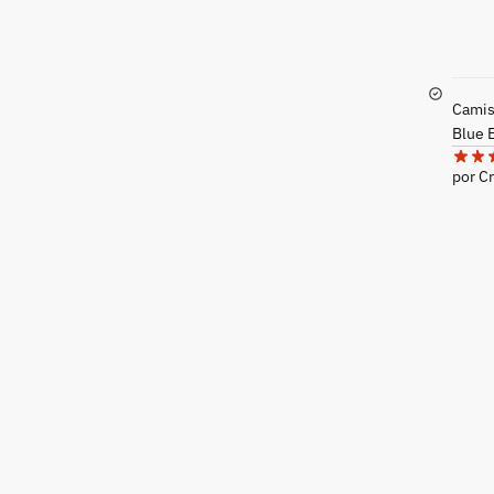
Camise
Blue 
por Cr