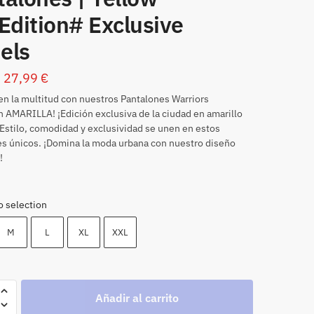
Edition# Exclusive
els
27,99
€
en la multitud con nuestros Pantalones Warriors
AMARILLA! ¡Edición exclusiva de la ciudad en amarillo
 Estilo, comodidad y exclusividad se unen en estos
s únicos. ¡Domina la moda urbana con nuestro diseño
!
o selection
M
L
XL
XXL
Añadir al carrito