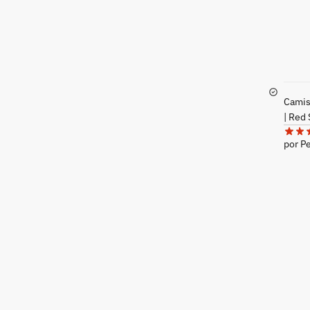
Camise
| Red
por P