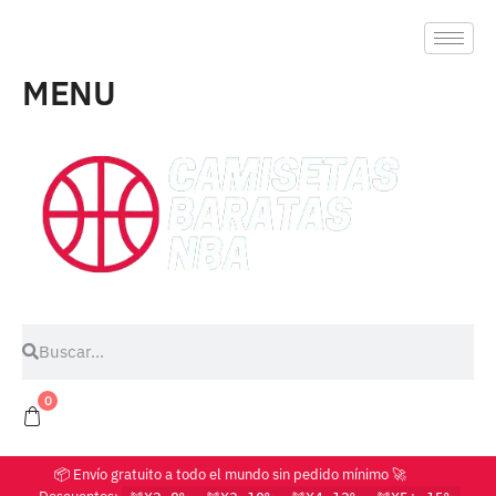
MENU
0
📦 Envío gratuito a todo el mundo sin pedido mínimo 🚀