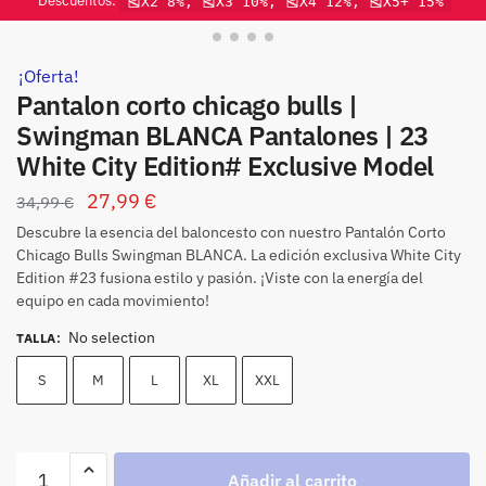
Descuentos:
🎽X2 8%, 🎽X3 10%, 🎽X4 12%, 🎽X5+ 15%
¡Oferta!
Pantalon corto chicago bulls |
Swingman BLANCA Pantalones | 23
White City Edition# Exclusive Model
27,99
€
34,99
€
Descubre la esencia del baloncesto con nuestro Pantalón Corto
Chicago Bulls Swingman BLANCA. La edición exclusiva White City
Edition #23 fusiona estilo y pasión. ¡Viste con la energía del
equipo en cada movimiento!
No selection
TALLA
:
S
M
L
XL
XXL
Añadir al carrito