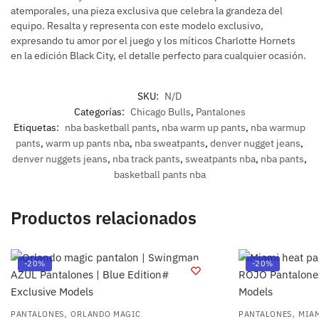
atemporales, una pieza exclusiva que celebra la grandeza del
equipo. Resalta y representa con este modelo exclusivo,
expresando tu amor por el juego y los míticos Charlotte Hornets
en la edición Black City, el detalle perfecto para cualquier ocasión.
SKU:
N/D
Categorías:
Chicago Bulls
,
Pantalones
Etiquetas:
nba basketball pants
,
nba warm up pants
,
nba warmup
pants
,
warm up pants nba
,
nba sweatpants
,
denver nugget jeans
,
denver nuggets jeans
,
nba track pants
,
sweatpants nba
,
nba pants
,
basketball pants nba
Productos relacionados
-20%
-20%
,
,
PANTALONES
ORLANDO MAGIC
PANTALONES
MIAM