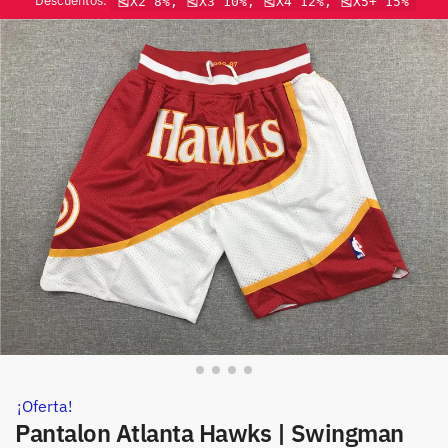
Descuentos:
🎽X2 8%, 🎽X3 10%, 🎽X4 12%, 🎽X5+ 15%
¡Oferta!
Pantalon Atlanta Hawks | Swingman