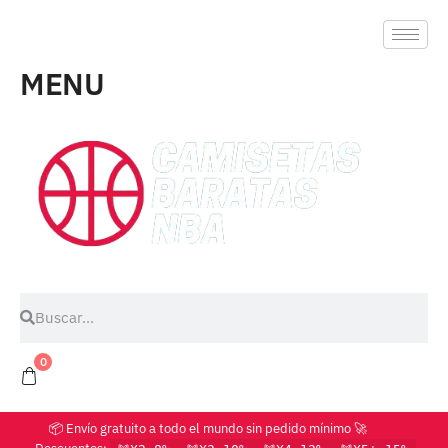
MENU
0
📦 Envío gratuito a todo el mundo sin pedido mínimo 🚀