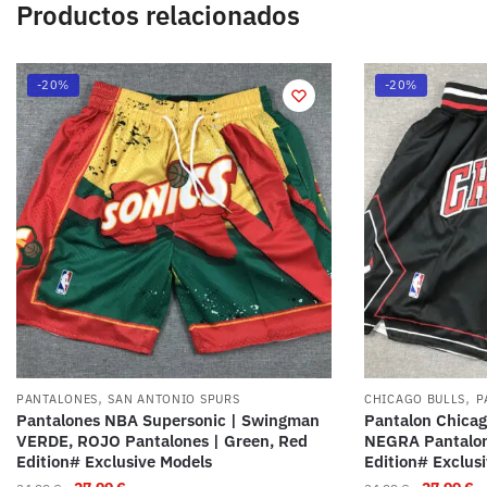
Productos relacionados
-20%
-20%
,
,
PANTALONES
SAN ANTONIO SPURS
CHICAGO BULLS
P
Pantalones NBA Supersonic | Swingman
Pantalon Chicag
VERDE, ROJO Pantalones | Green, Red
NEGRA Pantalone
Edition# Exclusive Models
Edition# Exclus