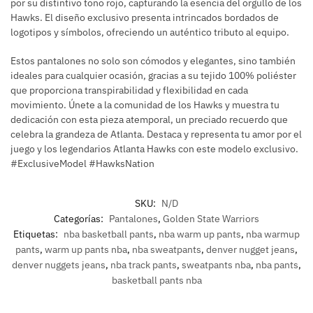
por su distintivo tono rojo, capturando la esencia del orgullo de los
Hawks. El diseño exclusivo presenta intrincados bordados de
logotipos y símbolos, ofreciendo un auténtico tributo al equipo.
Estos pantalones no solo son cómodos y elegantes, sino también
ideales para cualquier ocasión, gracias a su tejido 100% poliéster
que proporciona transpirabilidad y flexibilidad en cada
movimiento. Únete a la comunidad de los Hawks y muestra tu
dedicación con esta pieza atemporal, un preciado recuerdo que
celebra la grandeza de Atlanta. Destaca y representa tu amor por el
juego y los legendarios Atlanta Hawks con este modelo exclusivo.
#ExclusiveModel #HawksNation
SKU:
N/D
Categorías:
Pantalones
,
Golden State Warriors
Etiquetas:
nba basketball pants
,
nba warm up pants
,
nba warmup
pants
,
warm up pants nba
,
nba sweatpants
,
denver nugget jeans
,
denver nuggets jeans
,
nba track pants
,
sweatpants nba
,
nba pants
,
basketball pants nba