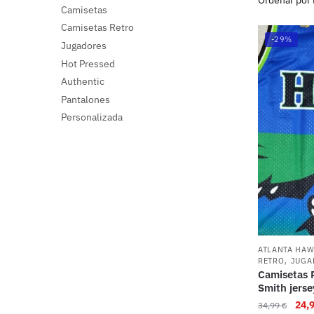
Camisetas
Camisetas Retro
-29%
Jugadores
Hot Pressed
Authentic
Pantalones
Personalizada
ATLANTA HA
,
RETRO
JUGA
Camisetas 
Smith jerse
24,
34,99
€