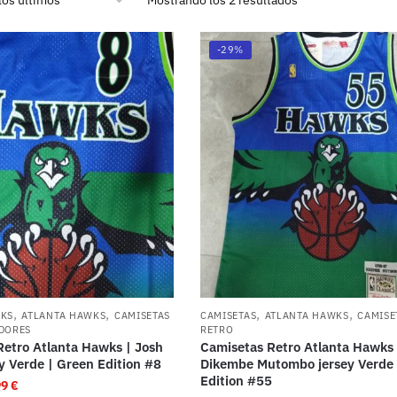
-29%
,
,
,
,
WKS
ATLANTA HAWKS
CAMISETAS
CAMISETAS
ATLANTA HAWKS
CAMISE
DORES
RETRO
Retro Atlanta Hawks | Josh
Camisetas Retro Atlanta Hawks 
y Verde | Green Edition #8
Dikembe Mutombo jersey Verde 
Edition #55
99
€