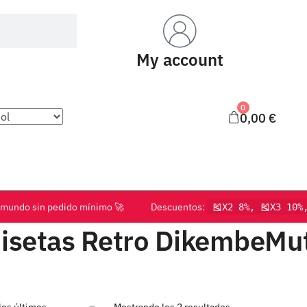
My account
0
0,00
€
o el mundo sin pedido mínimo 🚀 Descuentos:
🎽X2 8%, 🎽X3 10%
isetas Retro DikembeM
Mostrando los 2 resultados