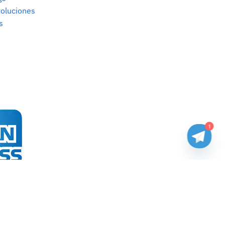
oluciones
s
1