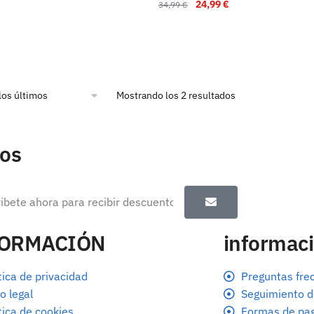
24,99
€
34,99
€
Mostrando los 2 resultados
tos
FORMACIÓN
informaci
tica de privacidad
Preguntas fre
o legal
Seguimiento d
tica de cookies
Formas de pa