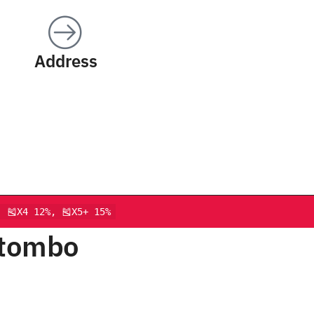
Address
, 🎽X4 12%, 🎽X5+ 15%
utombo