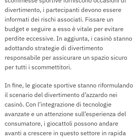
scommesse sportive forniscono occasioni di
divertimento, i partecipanti devono essere
informati dei rischi associati. Fissare un
budget e seguire a esso è vitale per evitare
perdite eccessive. In aggiunta, i casinò stanno
adottando strategie di divertimento
responsabile per assicurare un spazio sicuro
per tutti i scommettitori.
In fine, le giocate sportive stanno riformulando
il scenario del divertimento d’azzardo nei
casinò. Con l’integrazione di tecnologie
avanzate e un attenzione sull’esperienza del
consumatore, i giocattoli possono andare
avanti a crescere in questo settore in rapida