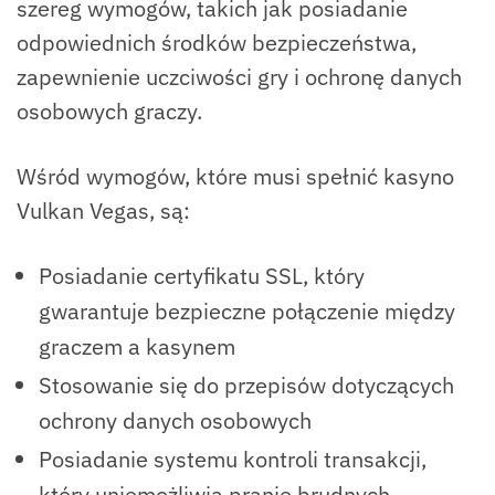
szereg wymogów, takich jak posiadanie
odpowiednich środków bezpieczeństwa,
zapewnienie uczciwości gry i ochronę danych
osobowych graczy.
Wśród wymogów, które musi spełnić kasyno
Vulkan Vegas, są:
Posiadanie certyfikatu SSL, który
gwarantuje bezpieczne połączenie między
graczem a kasynem
Stosowanie się do przepisów dotyczących
ochrony danych osobowych
Posiadanie systemu kontroli transakcji,
który uniemożliwia pranie brudnych