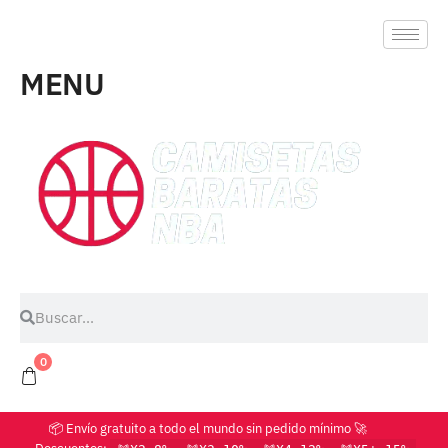
MENU
0
📦 Envío gratuito a todo el mundo sin pedido mínimo 🚀