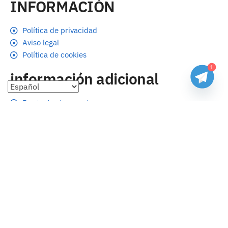
INFORMACIÓN
Política de privacidad
Aviso legal
Política de cookies
1
información adicional
Preguntas frecuentes
Seguimiento de envíos
Formas de pago
Cambios y devoluciones
Sobre nosotros
Envío
Tallas
Blog
contacto