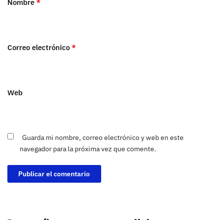
Nombre
*
Correo electrónico
*
Web
Guarda mi nombre, correo electrónico y web en este
navegador para la próxima vez que comente.