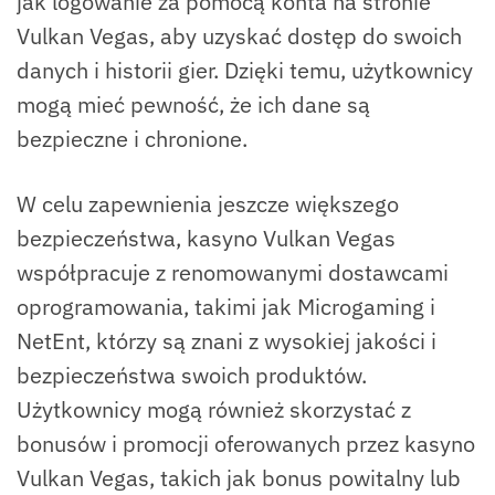
jak logowanie za pomocą konta na stronie
Vulkan Vegas, aby uzyskać dostęp do swoich
danych i historii gier. Dzięki temu, użytkownicy
mogą mieć pewność, że ich dane są
bezpieczne i chronione.
W celu zapewnienia jeszcze większego
bezpieczeństwa, kasyno Vulkan Vegas
współpracuje z renomowanymi dostawcami
oprogramowania, takimi jak Microgaming i
NetEnt, którzy są znani z wysokiej jakości i
bezpieczeństwa swoich produktów.
Użytkownicy mogą również skorzystać z
bonusów i promocji oferowanych przez kasyno
Vulkan Vegas, takich jak bonus powitalny lub