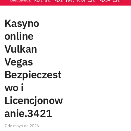
Descuentos:
🎽X2 8%, 🎽X3 10%, 🎽X4 12%, 🎽X5+ 15%
Kasyno
online
Vulkan
Vegas
Bezpieczest
wo i
Licencjonow
anie.3421
7 de mayo de 2026