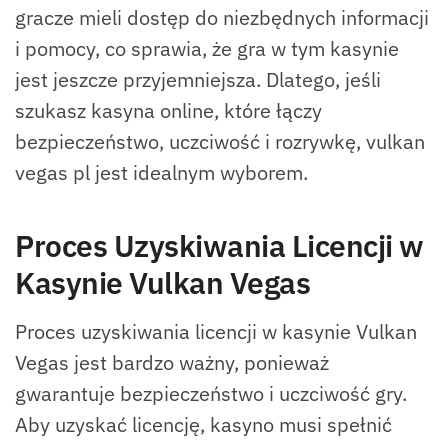
gracze mieli dostęp do niezbędnych informacji
i pomocy, co sprawia, że gra w tym kasynie
jest jeszcze przyjemniejsza. Dlatego, jeśli
szukasz kasyna online, które łączy
bezpieczeństwo, uczciwość i rozrywkę, vulkan
vegas pl jest idealnym wyborem.
Proces Uzyskiwania Licencji w
Kasynie Vulkan Vegas
Proces uzyskiwania licencji w kasynie Vulkan
Vegas jest bardzo ważny, ponieważ
gwarantuje bezpieczeństwo i uczciwość gry.
Aby uzyskać licencję, kasyno musi spełnić