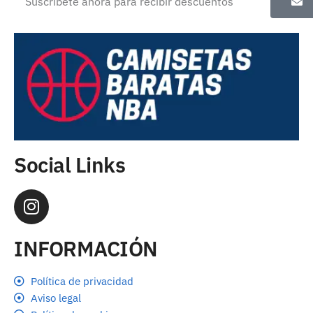
Social Links
INFORMACIÓN
Política de privacidad
Aviso legal