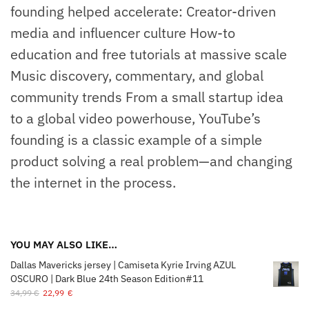
founding helped accelerate: Creator-driven
media and influencer culture How-to
education and free tutorials at massive scale
Music discovery, commentary, and global
community trends From a small startup idea
to a global video powerhouse, YouTube’s
founding is a classic example of a simple
product solving a real problem—and changing
the internet in the process.
YOU MAY ALSO LIKE…
Dallas Mavericks jersey | Camiseta Kyrie Irving AZUL
OSCURO | Dark Blue 24th Season Edition#11
34,99
€
22,99
€