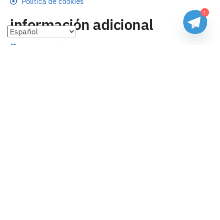
Política de cookies
1
información adicional
Preguntas frecuentes
Seguimiento de envíos
Formas de pago
Cambios y devoluciones
Sobre nosotros
Envío
Tallas
Blog
contacto
Copyright 2023 Camisetasbaratasnba . Todos los derechos