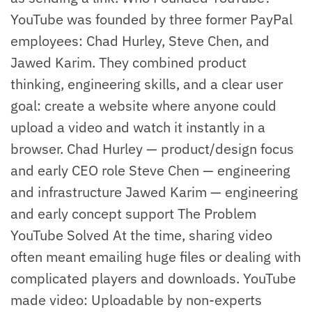
YouTube was founded by three former PayPal
employees: Chad Hurley, Steve Chen, and
Jawed Karim. They combined product
thinking, engineering skills, and a clear user
goal: create a website where anyone could
upload a video and watch it instantly in a
browser. Chad Hurley — product/design focus
and early CEO role Steve Chen — engineering
and infrastructure Jawed Karim — engineering
and early concept support The Problem
YouTube Solved At the time, sharing video
often meant emailing huge files or dealing with
complicated players and downloads. YouTube
made video: Uploadable by non-experts