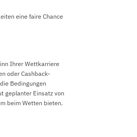
eiten eine faire Chance
inn Ihrer Wettkarriere
ten oder Cashback-
 die Bedingungen
ut geplanter Einsatz von
um beim Wetten bieten.