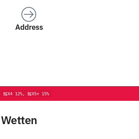
Address
, 🎽X4 12%, 🎽X5+ 15%
 Wetten