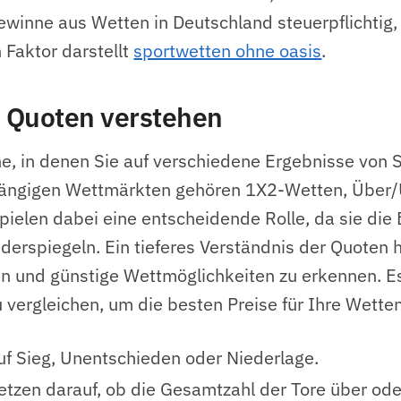
winne aus Wetten in Deutschland steuerpflichtig, 
 Faktor darstellt
sportwetten ohne oasis
.
 Quoten verstehen
e, in denen Sie auf verschiedene Ergebnisse von 
gängigen Wettmärkten gehören 1X2-Wetten, Über/
pielen dabei eine entscheidende Rolle, da sie die
erspiegeln. Ein tieferes Verständnis der Quoten hi
en und günstige Wettmöglichkeiten zu erkennen. Es
vergleichen, um die besten Preise für Ihre Wetten
f Sieg, Unentschieden oder Niederlage.
tzen darauf, ob die Gesamtzahl der Tore über ode