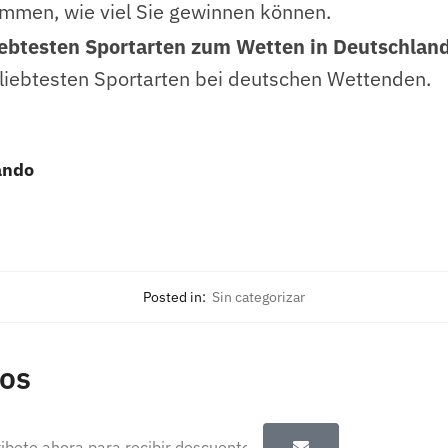
mmen, wie viel Sie gewinnen können.
iebtesten Sportarten zum Wetten in Deutschlan
eliebtesten Sportarten bei deutschen Wettenden.
ando
Posted in:
Sin categorizar
tos