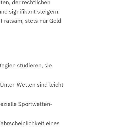
en, der rechtlichen
 signifikant steigern.
t ratsam, stets nur Geld
tegien studieren, sie
nter-Wetten sind leicht
ezielle Sportwetten-
ahrscheinlichkeit eines