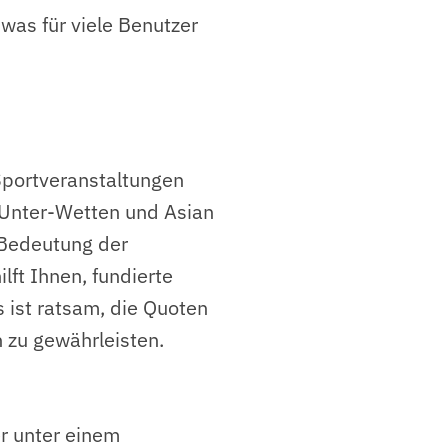
was für viele Benutzer
Sportveranstaltungen
Unter-Wetten und Asian
 Bedeutung der
lft Ihnen, fundierte
 ist ratsam, die Quoten
 zu gewährleisten.
r unter einem