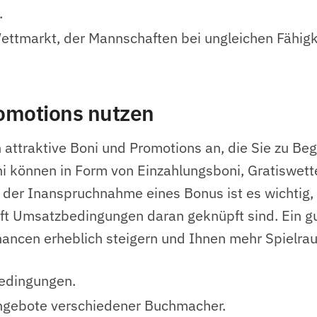
.
ettmarkt, der Mannschaften bei ungleichen Fähigk
omotions nutzen
attraktive Boni und Promotions an, die Sie zu Beg
oni können in Form von Einzahlungsboni, Gratiswet
der Inanspruchnahme eines Bonus ist es wichtig,
 oft Umsatzbedingungen daran geknüpft sind. Ein g
ancen erheblich steigern und Ihnen mehr Spielra
bedingungen.
Angebote verschiedener Buchmacher.