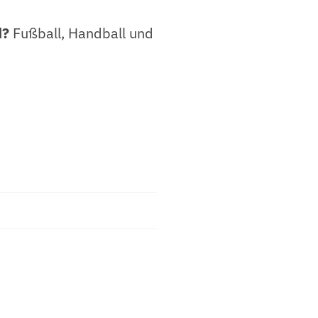
d?
Fußball, Handball und